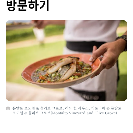
방문하기
몬탈토 포도원 & 올리브 그로브, 레드 힐 사우스, 빅토리아 © 몬탈토
포도원 & 올리브 그로브(Montalto Vineyard and Olive Grove)