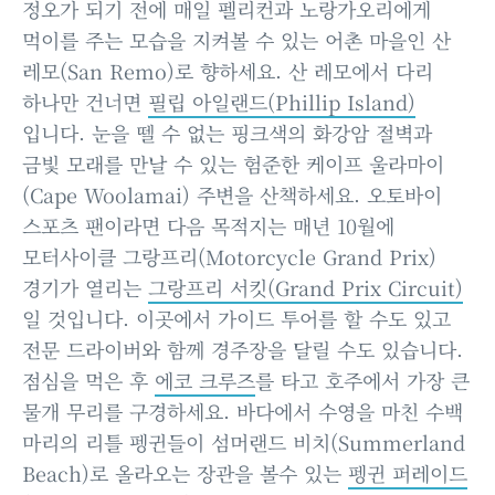
정오가 되기 전에 매일 펠리컨과 노랑가오리에게
먹이를 주는 모습을 지켜볼 수 있는 어촌 마을인 산
레모(San Remo)로 향하세요. 산 레모에서 다리
하나만 건너면
필립 아일랜드(Phillip Island)
입니다. 눈을 뗄 수 없는 핑크색의 화강암 절벽과
금빛 모래를 만날 수 있는 험준한 케이프 울라마이
(Cape Woolamai) 주변을 산책하세요. 오토바이
스포츠 팬이라면 다음 목적지는 매년 10월에
모터사이클 그랑프리(Motorcycle Grand Prix)
경기가 열리는
그랑프리 서킷(Grand Prix Circuit)
일 것입니다. 이곳에서 가이드 투어를 할 수도 있고
전문 드라이버와 함께 경주장을 달릴 수도 있습니다.
점심을 먹은 후
에코 크루즈
를 타고 호주에서 가장 큰
물개 무리를 구경하세요. 바다에서 수영을 마친 수백
마리의 리틀 펭귄들이 섬머랜드 비치(Summerland
Beach)로 올라오는 장관을 볼수 있는
펭귄 퍼레이드