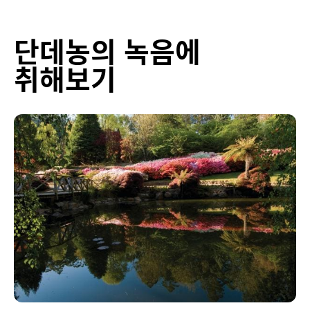
단데농의 녹음에
취해보기