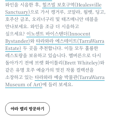
와인을 시음한 후,
힐즈빌 보호구역(Healesville
Sanctuary)
으로 가서 캥거루, 코알라, 웜뱃, 딩고,
호주산 금조, 오리너구리 및 태즈매니안 데블을
만나보세요. 와인을 조금 더 시음하고
싶으세요?
이노센트 바이스탠더(Innocent
Bystander)
와
타라와라 에스테이트(TarraWarra
Estate)
두 곳을 추천합니다. 이들 모두 훌륭한
레스토랑을 보유하고 있습니다. 멜버른으로 다시
돌아가기 전에 브렛 화이틀리(Brett Whiteley)와
같은 유명 호주 예술가의 멋진 작품 컬렉션을
소장하고 있는
타라와라 예술 박물관(TarraWarra
Museum of Art)
에 들러 보세요.
야라 밸리 방문하기