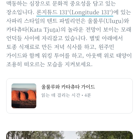
맥동하는 심장으로 문화적 중요성을 담고 있는
장소입니다.
론지튜드 131°(Longitude 131°)
에 있는
사파리 스타일의 텐트 파빌리언은 울룰루(Ulu
r
u)와
카타츄타(Kata Tju
t
a)의 놀라운 전망이 보이는 모래
언덕들 사이에 자리잡고 있습니다. 별빛 아래에서
토종 식재료로 만든 저녁 식사를 하고, 원주민
가이드와 함께 워킹 투어를 하고, 아웃백 위로 태양이
조용히 떠오르는 모습을 지켜보세요.
울룰루와 카타츄타 가이드
읽는 데 걸리는 시간 • 4분