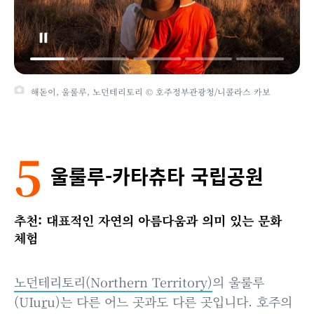
해돋이, 울룰루, 노던테리토리 © 호주정부관광청/니콜라스 카보
5
울룰루‑카타츄타 국립공원
추천: 대표적인 자연의 아름다움과 의미 있는 문화
체험
노던테리토리(Northern Territory)
의 울룰루
(UIu
r
u)는 다른 어느 곳과도 다른 곳입니다. 호주의