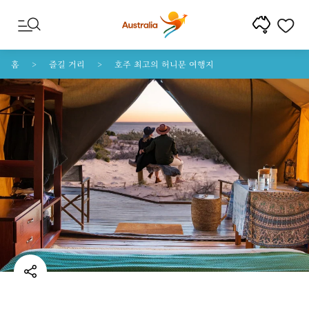
콘텐트로 건너뛰기
꼬리말 내비게이션으로 건너뛰기
홈
즐길 거리
호주 최고의 허니문 여행지