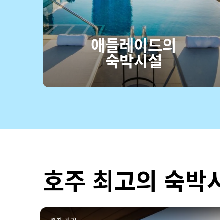
애들레이드의
숙박시설
호주 최고의 숙박
즐길 거리