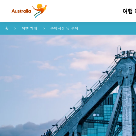
여행
콘텐트로 건너뛰기
꼬리말 내비게이션으로 건너뛰기
홈
여행 계획
숙박시설 및 투어