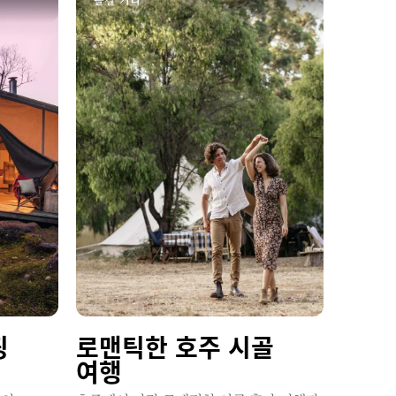
핑
로맨틱한 호주 시골
여행