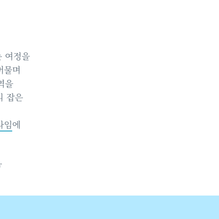
는 여정을
머물며
역을
리 잡은
라임
에
욱