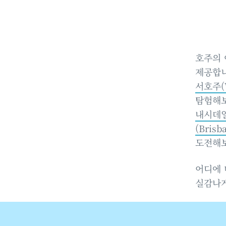
호주의 
제공합
서호주(W
탐험해
내시데일 
(Brisb
도전해
어디에 
실감나게