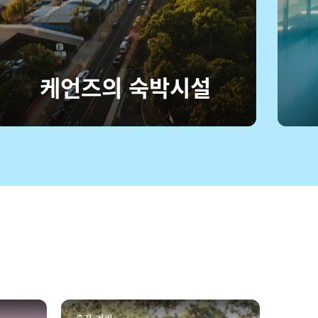
케언즈의 숙박시설
즐길 거리