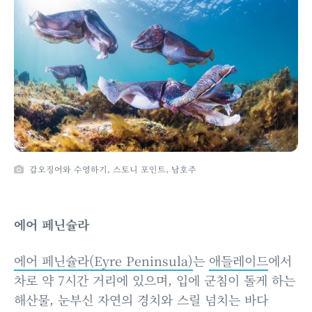
갑오징어와 수영하기, 스토니 포인트, 남호주
에어 페닌슐라
에어 페닌슐라(Eyre Peninsula)
는
애들레이드
에서
차로 약 7시간 거리에 있으며, 입에 군침이 돌게 하는
해산물, 눈부신 자연의 경치와 스릴 넘치는 바다