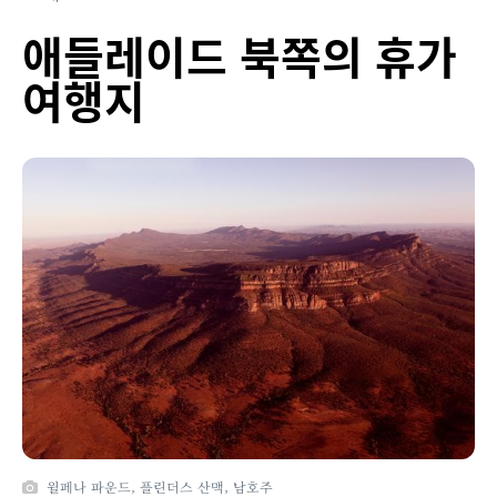
애들레이드 북쪽의 휴가
여행지
윌페나 파운드, 플린더스 산맥, 남호주