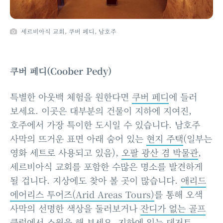
세르비아식 교회, 쿠버 페디, 남호주
쿠버 페디(Coober Pedy)
특별한 아웃백 체험을 원한다면
쿠버 페디
에 들러
보세요. 이곳은 대부분의 건물이 지하에 지여진,
호주에서 가장 특이한 도시일 수 있습니다. 남호주
사막의 뜨거운 표면 아래 숨어 있는
현지 주택
(일부는
영화 세트로 사용되고 있음),
오팔 광산 겸 박물관
,
세르비아식 교회를 포함한 수많은 명소를 발견하게
될 겁니다. 지상에도 찾아 볼 곳이 많습니다.
애리드
에어리스 투어즈(Arid Areas Tours)
를 통해 오색
사막의 선명한 색상을 둘러보거나
잔디가 없는 골프
클럽
에서 스윙을 해 보세요. 지하에 있는
데저트