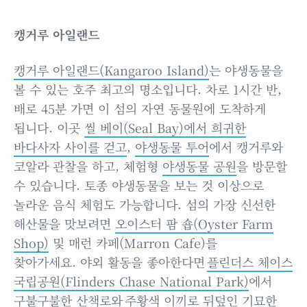
캥거루 아일랜드
캥거루 아일랜드(Kangaroo Island)
는 야생동물을
볼 수 있는 호주 최고의 명소입니다. 차로 1시간 반,
배로 45분 가면 이 섬의 자연 동물원에 도착하게
됩니다. 이곳
씰 베이(Seal Bay)에서 희귀한
바다사자 사이를 걷고
,
야생동물 투어
에서 캥거루와
코알라 관찰을 하고, 체험형
야생동물 공원
을 방문할
수 있습니다. 토종 야생동물을 보는 것 이상으로
놀라운 음식 체험도 가능합니다. 섬의 가장 신선한
해산물을 맛보려면
오이스터 팜 숍(Oyster Farm
Shop)
및 매런 카페(Marron Cafe)를
찾아가세요. 야외 활동을 좋아한다면
플린더스 체이스
국립공원(Flinders Chase National Park)
에서
구불구불한
산책로
와 주황색 이끼로 뒤덮인 기묘한