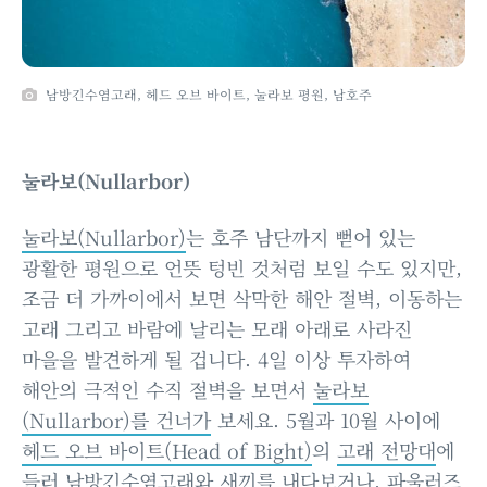
남방긴수염고래, 헤드 오브 바이트, 눌라보 평원, 남호주
눌라보(Nullarbor)
눌라보(Nullarbor)
는 호주 남단까지 뻗어 있는
광활한 평원으로 언뜻 텅빈 것처럼 보일 수도 있지만,
조금 더 가까이에서 보면 삭막한 해안 절벽, 이동하는
고래 그리고 바람에 날리는 모래 아래로 사라진
마을을 발견하게 될 겁니다. 4일 이상 투자하여
해안의 극적인 수직 절벽을 보면서
눌라보
(Nullarbor)를 건너가
보세요. 5월과 10월 사이에
헤드 오브 바이트(Head of Bight)
의
고래 전망대
에
들러 남방긴수염고래와 새끼를 내다보거나, 파울러즈