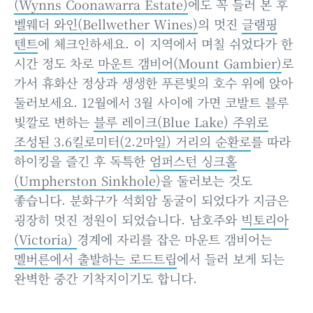
(Wynns Coonawarra Estate)
에도 꼭 들러 본 후
벨웨더 와인(Bellwether Wines)
의 멋진
글램핑
텐트
에 체크인하세요. 이 지역에서 며칠 쉬었다가 한
시간 정도 차로
마운트 갬비어(Mount Gambier)
로
가서 휴화산 정상과 생생한 푸른빛의 호수 위에 앉아
둘러보세요. 12월에서 3월 사이에 가면 코발트 블루
빛깔로 변하는
블루 레이크(Blue Lake) 주위로
조성된 3.6킬로미터(2.2마일) 거리의 순환로
를 따라
하이킹을 즐긴 후 독특한
엄퍼스턴 싱크홀
(Umpherston Sinkhole)
을 둘러보는 것도
좋습니다. 분화구가 석회암 동굴이 되었다가 지금은
굉장히 멋진 정원이 되었습니다. 남호주와
빅토리아
(Victoria)
경계에 자리를 잡은 마운트 갬비어는
멜버른에서 출발하는 로드트립
에서 들러 보게 되는
완벽한 중간 기착지이기도 합니다.