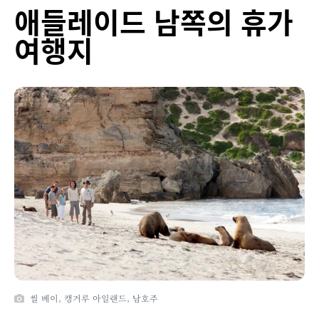
애들레이드 남쪽의 휴가
여행지
씰 베이, 캥거루 아일랜드, 남호주