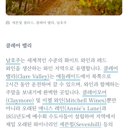
세븐힐 셀러스, 클레어 밸리, 남호주
클레어 밸리
남호주
는 세계적인 수준의 화이트 와인과 레드
와인을 생산하는 와인 지역으로 유명합니다.
클레어
밸리(Clare Valley)
는
애들레이드
에서 북쪽으로
2시간 동안 운전하여 갈 수 있으며, 와인과 함께하는
주말을 보내기에 완벽한 곳입니다.
클레이모어
(Claymore)
및
미첼 와인(Mitchell Wines)
뿐만
아니라 오래된
애니스 레인(Annie’s Lane)
과
1851년도에 예수회 수도사들이 설립하여 지역에서
제일 오래된 와이너리인
세븐힐(Sevenhill)
등의