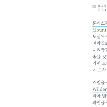
홀리뱅
바이크
론체스톤(
Mount
도심에서
벼랑길로
내리막길
좋을 것
가면 트
에 도착
스릴을
Wilder
타마 밸리
와인을 