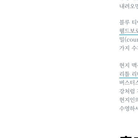
내려오
블루 티
웰드보로 
밀(co
가지 수
현지 맥
리틀 리버
버스터스
강처럼 
현지인의
수영하세