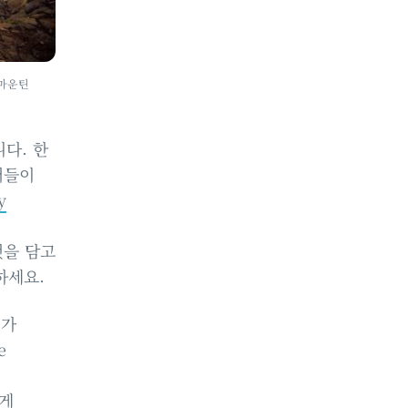
 마운틴
니다. 한
더들이
y
히
것을 담고
하세요.
)가
e
치게