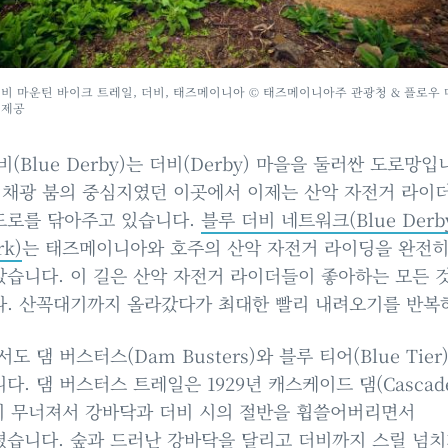
더비 마운틴 바이크 트레일, 더비, 태즈메이니아 © 태즈메이니아주 관광청 & 플로우
 제공
비(Blue Derby)는 더비(Derby) 마을을 둘러싼 도로망입
 채광 붐의 중심지였던 이곳에서 이제는 산악 자전거 라이
도로를 닦아주고 있습니다.
블루 더비 네트워크(Blue Derb
rk)
는 태즈메이니아와 호주의 산악 자전거 라이딩을 완전
습니다. 이 길은 산악 자전거 라이더들이 좋아하는 모든 
. 산꼭대기까지 올라갔다가 최대한 빨리 내려오기를 반복
도 댐 버스터스(Dam Busters)와 블루 티어(Blue Tier
다. 댐 버스터스 트레일은 1929년 캐스케이드 댐(Cascad
이 무너져서 강바닥과 더비 시의 절반을 휩쓸어버리면서
습니다. 숲과 드러난 강바닥을 달리고 더비까지 스릴 넘