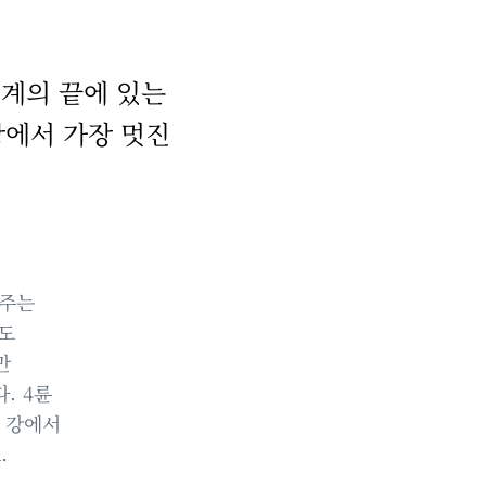
계의 끝에 있는
상에서 가장 멋진
.
여주는
움도
만
. 4륜
친 강에서
.