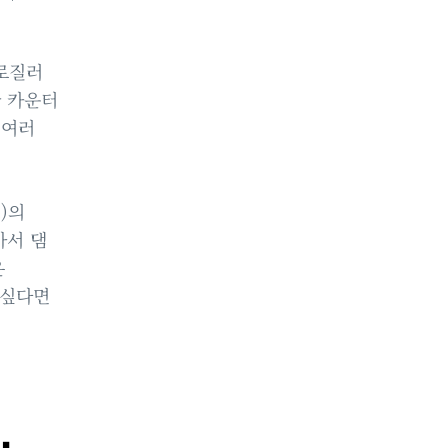
가로질러
한 카운터
 여러
)의
가서 댐
온
 싶다면