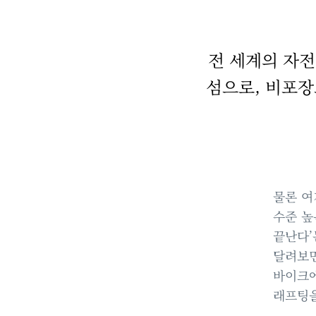
전 세계의 자
섬으로, 비포장
물론 여
수준 높
끝난다’
달려보면
바이크에
래프팅을