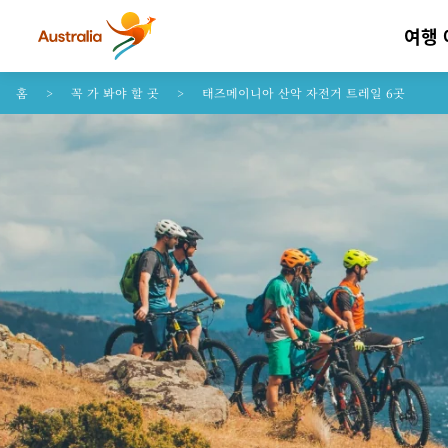
여행
콘텐트로 건너뛰기
꼬리말 내비게이션으로 건너뛰기
홈
꼭 가 봐야 할 곳
태즈메이니아 산악 자전거 트레일 6곳