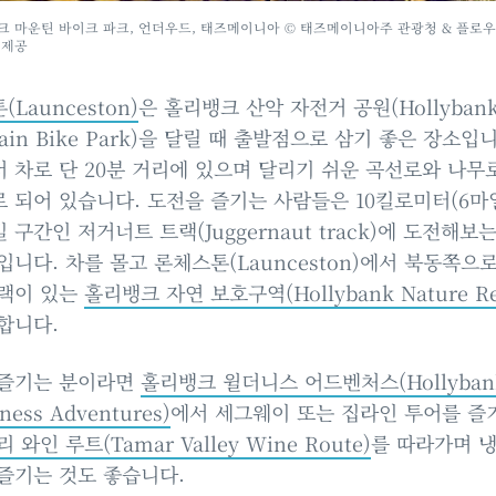
크 마운틴 바이크 파크, 언더우드, 태즈메이니아 © 태즈메이니아주 관광청 & 플로
 제공
Launceston)
은 홀리뱅크 산악 자전거 공원(Hollyban
ain Bike Park)을 달릴 때 출발점으로 삼기 좋은 장소입
 차로 단 20분 거리에 있으며 달리기 쉬운 곡선로와 나무
 되어 있습니다. 도전을 즐기는 사람들은 10킬로미터(6마
 구간인 저거너트 트랙(Juggernaut track)에 도전해보
입니다. 차를 몰고 론체스톤(Launceston)에서 북동쪽으
랙이 있는
홀리뱅크 자연 보호구역(Hollybank Nature Re
합니다.
 즐기는 분이라면
홀리뱅크 윌더니스 어드벤처스(Hollyban
ness Adventures)
에서 세그웨이 또는 집라인 투어를 즐
 와인 루트(Tamar Valley Wine Route)
를 따라가며 
즐기는 것도 좋습니다.