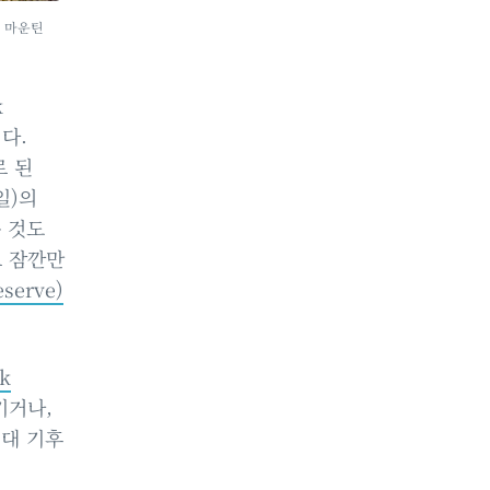
우 마운틴
k
니다.
로 된
일)의
는 것도
로 잠깐만
serve)
k
기거나,
냉대 기후