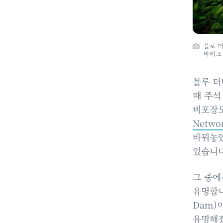
블로 
바이크
블루 더
때 주석
비포장
Netwo
바꿔놓았
있습니다
그 중에서
유명합니
Dam)
유명해졌