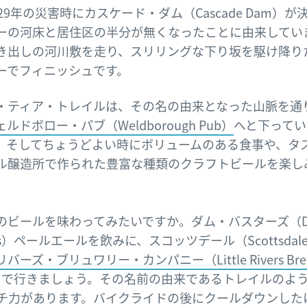
29年の災害時にカスケード・ダム（Cascade Dam）が
ーの河床と居住区の半分が無くなったことに由来してい
き出しの河川敷を走り、スリリングな下り坂を駆け降り
ーでフィニッシュです。
・ティア・トレイルは、その名の由来となった山脈を通
ェルドボロー・パブ（Weldborough Pub）
へと下ってい
。そしてちょうどよい時にボリュームのある食事や、タ
ル醸造所で作られた豊富な種類のクラフトビールを楽し
のビールを味わってみたいですか。ダム・バスターズ（D
ers）ペールエールを飲みに、スコッツデール（Scottsdal
バーズ・ブリュワリー・カンパニー（Little Rivers Brew
まで行きましょう。その名前の由来であるトレイルのよ
チ力があります。バイクライドの後にクールダウンした