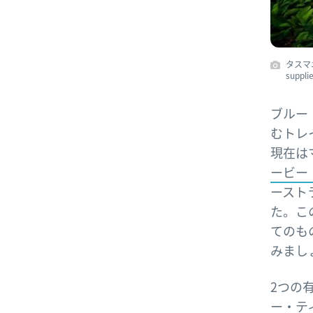
タスマ
suppli
ブルー・
むトレ
現在は
ービー・
ースト
た。こ
てのも
みまし
2つの有
ー・テ