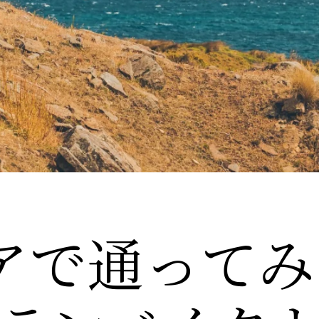
アで
​通って