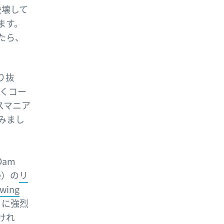
決壊して
ます。
たら、
り抜
くコー
スマニア
みまし
am
e）の
リ
ing
うに強烈
けれ