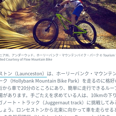
ニア州、アンダーウッド、ホーリーバンク・マウンテンバイク・パーク © Tourism Ta
lied Courtesy of Flow Mountain Bike
トン（Launceston）
は、ホーリーバンク・マウンテ
ク（Hollybank Mountain Bike Park）を走るのに格
街から車で20分のところにあり、簡単に走行できるルー
場があります。手ごたえを求めている人は、10kmの下
ノート・トラック（Juggernaut track）に挑戦して
しょう。ロンセストンから北東に向かって車を走らせる