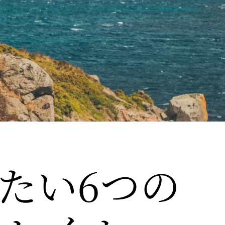
みたい
​6つの