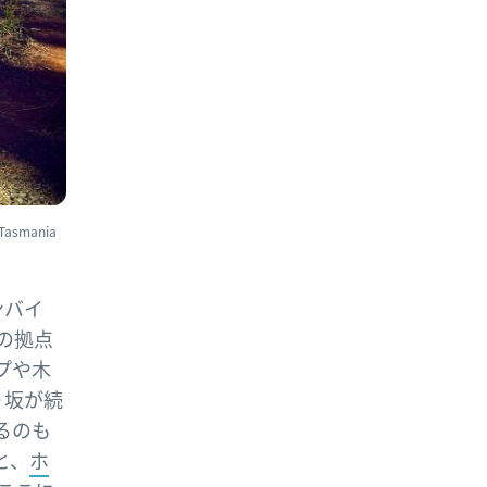
smania
ンバイ
好の拠点
プや木
り坂が続
みるのも
と、
ホ