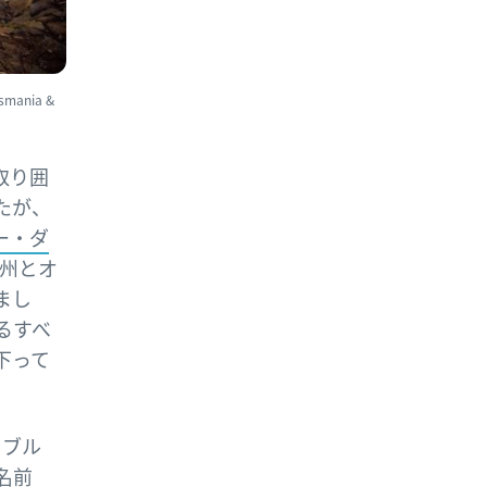
ania &
を取り囲
たが、
ー・ダ
州とオ
まし
るすべ
下って
とブル
名前