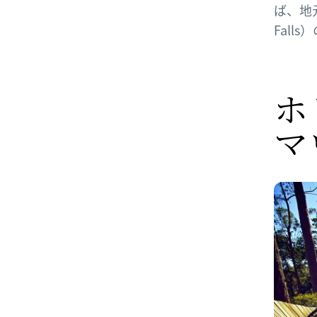
ば、地
Fall
ホ
マ