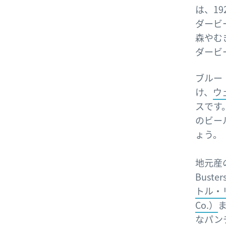
は、19
ダービ
森やむ
ダービ
ブルー
け、
ウ
スです
のビー
ょう。
地元産
Bust
トル・リ
Co.）
なパン