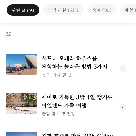
숙박 시설
16331
축제
9013
체험
관련 글
693
시드니 오페라 하우스를
체험하는 놀라운 방법 5가지
꼭 가 봐야 할 곳
재미로 가득한 3박 4일 캥거루
아일랜드 가족 여행
관광 및 여행 일정
진짜 호주를 만날 시간, G'day