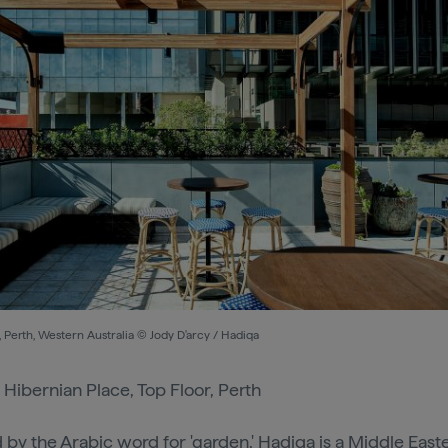
 Perth, Western Australia © Jody D'arcy / Hadiqa
: Hibernian Place, Top Floor, Perth
d by the Arabic word for 'garden,'
Hadiqa
is a Middle East