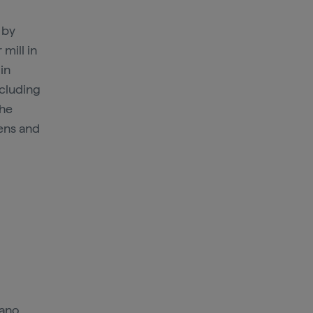
 by
 mill in
in
ncluding
The
dens and
lano