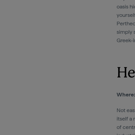
oasis h
yoursel
Perthect
simply 
Greek-i
He
Where
Not eas
itself a
of cent