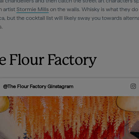
ial chandeliers and then catch the street art characters 
 artist
Stormie Mills
on the walls. Whisky is what they do 
a, but the cocktail list will likely sway you towards altern
s.
e Flour Factory
@The Flour Factory Ginstagram