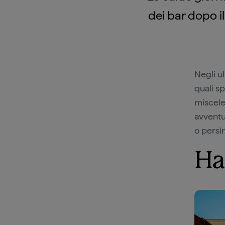
dei bar dopo il
Negli u
quali sp
miscele 
avventu
o persi
Ha