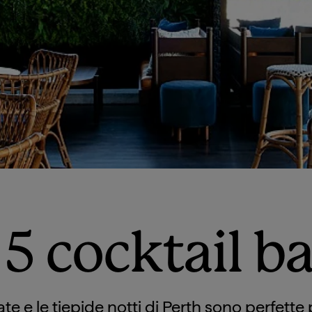
 5 cocktail b
te e le tiepide notti di Perth sono perfette 