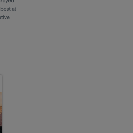
sprayed
best at
ative