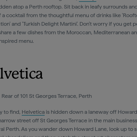
idden atop a Perth rooftop. Sit back in leafy surrounds an
f a cocktail from the thoughtful menu of drinks like 'Roof
ion' and 'Turkish Delight Martini'. Don't worry if you get p
share a few dishes from the Moroccan, Mediterranean a
nspired menu.
lvetica
:
Rear of 101 St Georges Terrace, Perth
y to find,
Helvetica
is hidden down a laneway off Howard 
 narrow street off St Georges Terrace in the main business
ral Perth. As you wander down Howard Lane, look up to 