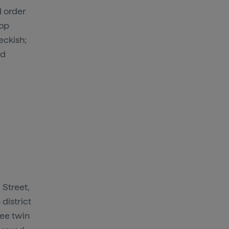
d order
top
eckish;
nd
Street,
 district
see twin