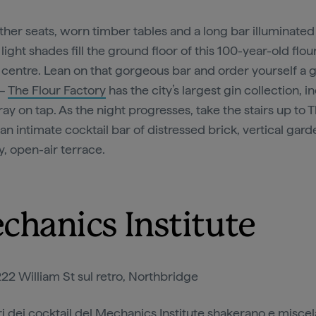
ather seats, worn timber tables and a long bar illuminated
ight shades fill the ground floor of this 100-year-old flour
y centre. Lean on that gorgeous bar and order yourself a g
 –
The Flour Factory
has the city’s largest gin collection, i
ay on tap. As the night progresses, take the stairs up to 
 an intimate cocktail bar of distressed brick, vertical gar
y, open-air terrace.
chanics Institute
22 William St sul retro, Northbridge
i dei cocktail del
Mechanics Institute
shakerano e misce