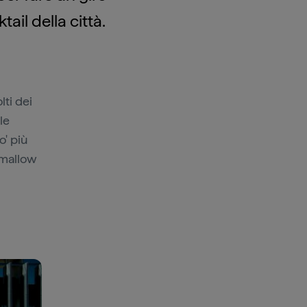
ail della città.
lti dei
le
o' più
hmallow