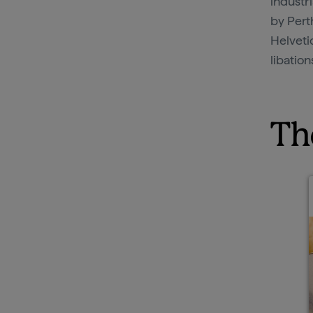
industr
by Perth
Helvetic
libation
Th