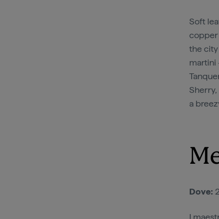
Soft le
copper l
the cit
martini
Tanquer
Sherry,
a breez
Me
Dove:
2
I maestr