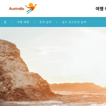
여행
콘텐트로 건너뛰기
꼬리말 내비게이션으로 건너뛰기
홈
여행 계획
호주 날씨
골드 코스트의 날씨