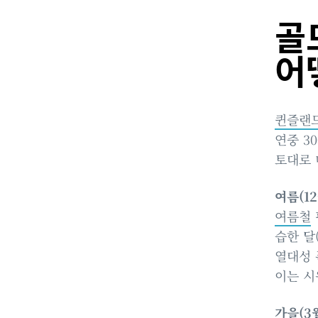
골
어
퀸즐랜드(
연중 3
토대로 
여름(1
여름철
습한 달
열대성 
이는 시
가을(3