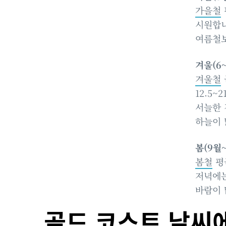
가을철
시원합니다
여름철보
겨울(6
겨울철
12.5~
서늘한 
하늘이 
봄(9월~
봄철
평균
저녁에는
바람이 
골드 코스트 날씨에