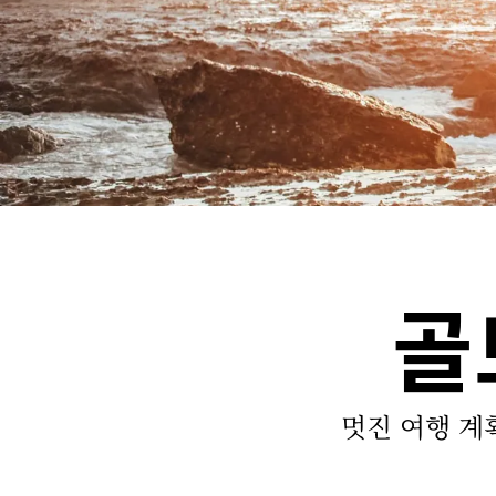
골
멋진 여행 계