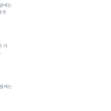
고 밤에는
대개
간 더
.
9월에는