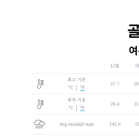
골
여
Weather Categories
12월
1
최고 기온
27.7
28
|
ºC
ºF
최저 기온
20.4
21
|
ºC
ºF
Avg rainfall mm
142.6
1