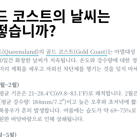
드 코스트의 날씨는
떻습니까?
Queensland)
의
골드 코스트(Gold Coast)
는 아열대성
00일간 화창한 날씨가 지속됩니다. 온도와 강수량에 대한 
미리 계획을 세우고 자외선 차단제를 챙기는 것을 잊지 마세
2월~2월)
평균 기온은 21~28.4°C(69.8~83.1°F)로 쾌적합니다. 2월
(평균 강수량: 184mm/7.2")이고 늦은 오후와 초저녁에 
폭풍우가 흔히 발생합니다. 여름에는 습도가 약 69~75%로
원한 바닷바람으로 인해 상쇄됩니다.
월~5월)