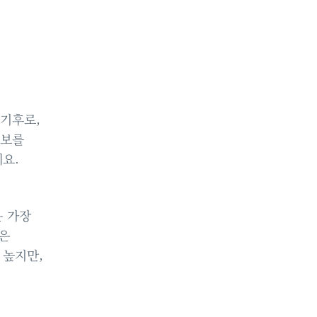
 기후로,
정보를
요.
은 가장
짧은
 높지만,