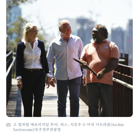
고 컬처럴 애보리지널 투어, 퍼스, 서호주 © 아치 사트라콤(Archie
Sartracom)/호주정부관광청