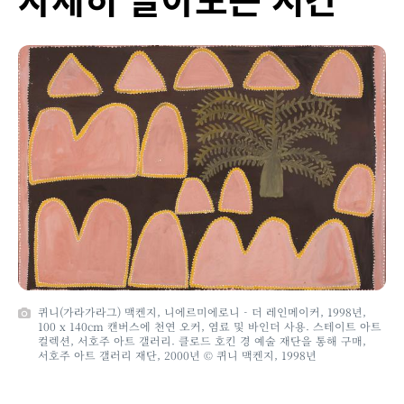
퀴니(가라가라그) 맥켄지, 니에르미에로니 - 더 레인메이커, 1998년,
100 x 140cm 캔버스에 천연 오커, 염료 및 바인더 사용. 스테이트 아트
컬렉션, 서호주 아트 갤러리. 클로드 호킨 경 예술 재단을 통해 구매,
서호주 아트 갤러리 재단, 2000년 © 퀴니 맥켄지, 1998년