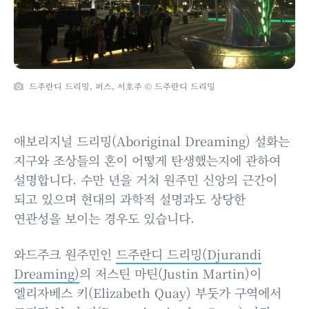
드주란디 드리밍, 퍼스, 서호주 © 드주란디 드리밍
애보리지널 드리밍(Aboriginal Dreaming) 설화는
지구와 조상들의 혼이 어떻게 탄생했는지에 관하여
설명합니다. 수만 년을 거쳐 원주민 신앙의 근간이
되고 있으며 현대의 과학적 설명과도 상당한
연관성을 보이는 경우도 있습니다.
와드주크 원주민인
드주란디 드리밍(Djurandi
Dreaming)
의 저스틴 마틴(Justin Martin)이
엘리자베스 키(Elizabeth Quay) 부둣가 구역에서