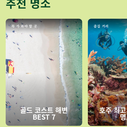
추천 명소
꼭 가 봐야 할 곳
즐길 거리
골드 코스트 해변
호주 최고
BEST 7
명