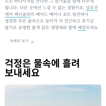
노는 바다사자를 만나면 그 즐거움을 함께 나누게
됩니다. 다른 곳에선 느낄 수 없는 경험이죠.
남호주
Video
에어 페닌슐라
의 베어드 베이나 포트 링컨에서
청정한 푸른 물속으로 들어가 이 친근하고 호기심
많기로 유명한 물개 같은 생명체와 함께
헤엄
치세요.
자세히 보기
걱정은 물속에 흘려
보내세요