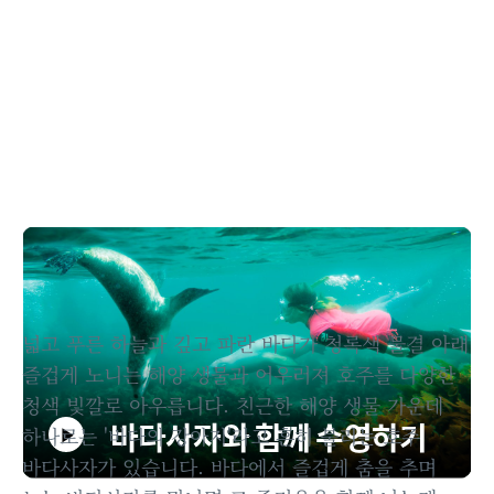
360도 동영상: 바다사자와 함께 수영하기
넓고 푸른 하늘과 깊고 파란 바다가 청록색 물결 아래
즐겁게 노니는 해양 생물과 어우러져 호주를 다양한
청색 빛깔로 아우릅니다. 친근한 해양 생물 가운데
바다사자와 함께 수영하기
하나로는 '바다의 강아지'라고 흔히 불리는 호주
Play
바다사자가 있습니다. 바다에서 즐겁게 춤을 추며
바다사자와 함께 수영하기