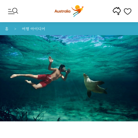
콘텐트로 건너뛰기
꼬리말 내비게이션으로 건너뛰기
홈
여행 아이디어