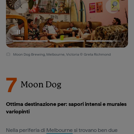
Moon Dog Brewing, Melbourne, Victoria © Greta Richmond
7
Moon Dog
Ottima destinazione per: sapori intensi e murales
variopinti
Nella periferia di
Melbourne
si trovano ben due