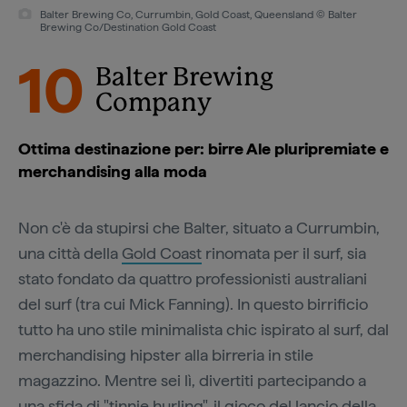
Balter Brewing Co, Currumbin, Gold Coast, Queensland © Balter
Brewing Co/Destination Gold Coast
10
Balter Brewing
Company
Ottima destinazione per: birre Ale pluripremiate e
merchandising alla moda
Non c'è da stupirsi che Balter, situato a Currumbin,
una città della
Gold Coast
rinomata per il surf, sia
stato fondato da quattro professionisti australiani
del surf (tra cui Mick Fanning). In questo birrificio
tutto ha uno stile minimalista chic ispirato al surf, dal
merchandising hipster alla birreria in stile
magazzino. Mentre sei lì, divertiti partecipando a
una sfida di "
tinnie hurling
", il gioco del lancio della