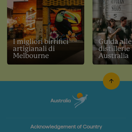
I migliori birrifici
Guida alle
artigianali di
distillerie
Melbourne
Australia
Acknowledgement of Country