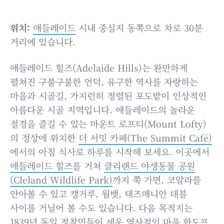
위치:
애들레이드
시내 중심지 동쪽으로 차로 30분
거리에 있습니다.
애들레이드 힐즈(Adelaide Hills)는 완만하게
펼쳐진 구불구불한 언덕, 유구한 역사를 자랑하는
마을과 시골길, 가지런히 정렬된 포도밭이 인상적인
아름다운 시골 지역입니다. 애들레이드의 놀라운
절경을 즐길 수 있는 마운트 로프티(Mount Lofty)
의 정상에 위치한
더 서밋 카페(The Summit Café)
에서의 아침 식사로 하루를 시작해 보세요. 이곳에서
애들레이드 힐즈
를 거쳐
클리랜드 야생동물 공원
(Cleland Wildlife Park)
까지 쭉 가면, 코알라를
안아볼 수 있고 캥거루, 웜뱃, 태즈매니안 데블
사이를 거닐어 볼 수도 있습니다. 다음 목적지는
1839년 독일 정착민들이 세운 역사적인 마을
한도프