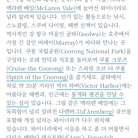
맥라렌 베일(McLaren Vale)
에 늘어선 와이너리로
널리 알려져 있습니다. 인기 있는 활동으로는 낚시,
스노클링, 스쿠버 다이빙, 해변 산책이 있습니다.
역사적인 강 항구 마을인 굴와(Goolwa)는 호주에서
가장 긴 강인 머레이(Murray)가 바다와 만나는 곳
입니다. 쿠롱 국립공원(Coorong National Park)을
구성하는 모래 언덕과 석호를 둘러보며
쿠롱 크루즈
(Cruise the Coorong)
또는
스피릿 오브 더 쿠롱
(Spirit of the Coorong)
을 즐기세요. 굴와에서
차로 약 20분 거리인
빅터 하버(Victor Harbor)
에는
아름다운 해변과, 인근에는
물개와 펭귄을 만날 수
있는 섬이
있습니다. 그림 같은 맥라렌 베일에는 그
독특함이 널리 알려진
다렌버그(d'Arenberg)
큐브를
포함해 개성 넘치는 와이너리가 다수 위치해
있습니다. 와이너리에서 시음을 하고 좀 더 머물면서
다리스 베란다 레스토랑(d’Arry’s Verandah