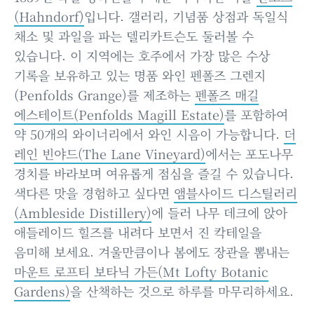
(Hahndorf)
입니다. 갤러리, 기념품 상점과 독일식
채소 및 과일을 파는 델리카트슨도 둘러볼 수
있습니다. 이 지역에는 호주에서 가장 많은 수상
기록을 보유하고 있는 명품 와인 펜폴즈 그렌지
(Penfolds Grange)를 제조하는
펜폴즈 매길
에스테이트(Penfolds Magill Estate)
를 포함하여
약 50개의 와이너리에서 와인 시음이 가능합니다.
더
레인 빈야드(The Lane Vineyard)
에서는 포도나무
경치를 바라보며 여유롭게 점심을 즐길 수 있습니다.
색다른 맛을 경험하고 싶다면
앰블사이드 디스틸러리
(Ambleside Distillery)
에 들러 나무 데크에 앉아
애들레이드 힐즈를 내려다 보면서 진 칵테일을
음미해 보세요. 겨울만큼이나 봄에도 장관을 뽐내는
마운트 로프티 보타닉 가든(Mt Lofty Botanic
Gardens)
을 산책하는 것으로 하루를 마무리하세요.