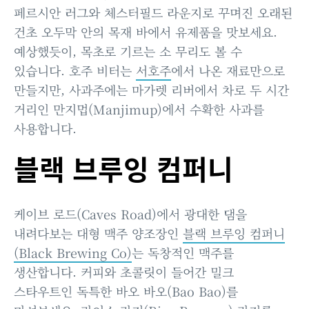
페르시안 러그와 체스터필드 라운지로 꾸며진 오래된
건초 오두막 안의 목재 바에서 유제품을 맛보세요.
예상했듯이, 목초로 기르는 소 무리도 볼 수
있습니다. 호주 비터는
서호주
에서 나온 재료만으로
만들지만, 사과주에는 마가렛 리버에서 차로 두 시간
거리인 만지멉(Manjimup)에서 수확한 사과를
사용합니다.
블랙 브루잉 컴퍼니
케이브 로드(Caves Road)에서 광대한 댐을
내려다보는 대형 맥주 양조장인
블랙 브루잉 컴퍼니
(Black Brewing Co)
는 독창적인 맥주를
생산합니다. 커피와 초콜릿이 들어간 밀크
스타우트인 독특한 바오 바오(Bao Bao)를