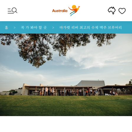
콘텐트로 건너뛰기
꼬리말 내비게이션으로 건너뛰기
홈
꼭 가 봐야 할 곳
마가렛 리버 최고의 수제 맥주 브루어리