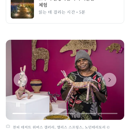
체험
읽는 데 걸리는 시간 • 5분
찬피 데저트 위버스 갤러리, 앨리스 스프링스, 노던테리토리 ©