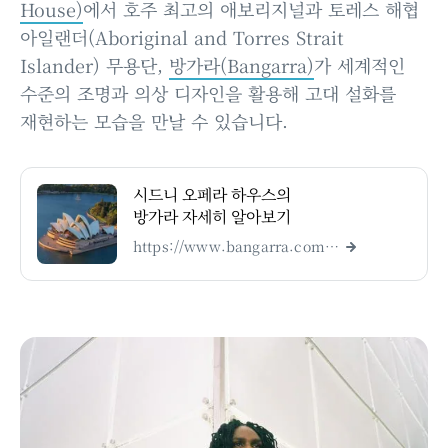
House)
에서 호주 최고의 애보리지널과 토레스 해협
아일랜더(Aboriginal and Torres Strait
Islander) 무용단,
방가라(Bangarra)
가 세계적인
수준의 조명과 의상 디자인을 활용해 고대 설화를
재현하는 모습을 만날 수 있습니다.
시드니 오페라 하우스의
방가라 자세히 알아보기
https://www.bangarra.com.au/?gclid=Cj0KCQjwtO-kBhDIARIsAL6LorfFWT0rjiFaAdKvzNq3M4iXIFLZlD3fq77G8T0coBFB9z7jUdLTTK8aAtUEEALw_wcB