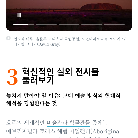
윈지리 위루, 울룰루-카타츄타 국립공원, 노던테리토리 © 보이지스/
데이빗 그레이(David Gray)
3
혁신적인 실외 전시물
둘러보기
놓치지 말아야 할 이유: 고대 예술 방식의 현대적
해석을 경험한다는 것
호주의 세계적인
미술관과 박물관들
중에는
애보리지널과 토레스 해협 아일랜더(Aboriginal