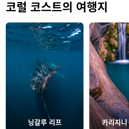
코럴 코스트의 여행지
닝갈루 리프
카리지니