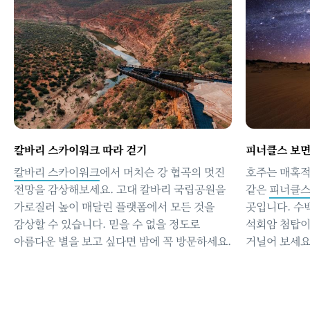
칼바리 스카이워크 따라 걷기
피너클스 보
칼바리 스카이워크
에서 머치슨 강 협곡의 멋진
호주는 매혹적
전망을 감상해보세요. 고대 칼바리 국립공원을
같은
피너클
가로질러 높이 매달린 플랫폼에서 모든 것을
곳입니다. 수
감상할 수 있습니다. 믿을 수 없을 정도로
석회암 첨탑이
아름다운 별을 보고 싶다면 밤에 꼭 방문하세요.
거닐어 보세요