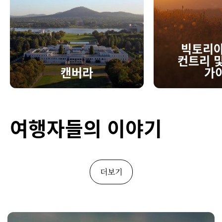
빅토리아
컨트리 및
캔버라
가
여행자들의 이야기
더보기