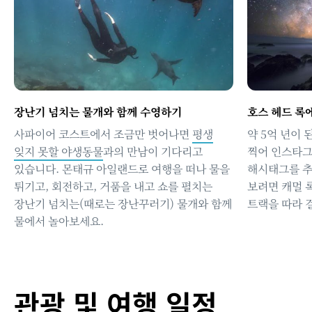
장난기 넘치는 물개와 함께 수영하기
호스 헤드 록
사파이어 코스트에서 조금만 벗어나면
평생
약 5억 년이 
잊지 못할 야생동물
과의 만남이 기다리고
찍어 인스타그램
있습니다. 몬태규 아일랜드로 여행을 떠나 물을
해시태그를 추
튀기고, 회전하고, 거품을 내고 쇼를 펼치는
보려면 캐멀 
장난기 넘치는(때로는 장난꾸러기) 물개와 함께
트랙을 따라 
물에서 놀아보세요.
관광 및 여행 일정