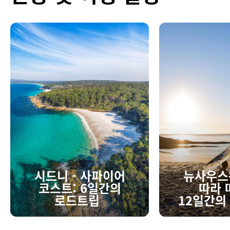
시드니 ‑ 사파이어
뉴사우스
코스트: 6일간의
따라 
로드트립
12일간의