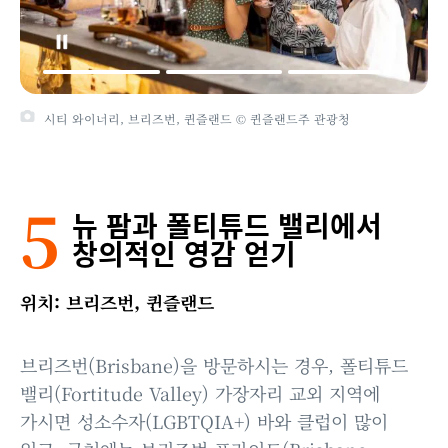
시티 와이너리, 브리즈번, 퀸즐랜드 © 퀸즐랜드주 관광청
5
뉴 팜과 폴티튜드 밸리에서
창의적인 영감 얻기
위치: 브리즈번, 퀸즐랜드
브리즈번(Brisbane)을 방문하시는 경우, 폴티튜드
밸리(Fortitude Valley) 가장자리 교외 지역에
가시면 성소수자(LGBTQIA+) 바와 클럽이 많이