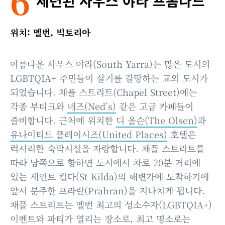
6
세련된 사우스 야라 프롬나드
위치: 멜번, 빅토리아
아름다운 사우스 야라(South Yarra)는 많은 도시의
LGBTQIA+ 주민들이 살기를 갈망하는 교외 도시가
되었습니다. 채플 스트리트(Chapel Street)에는
각종 부티크와
네즈(Ned’s)
같은 고급 카페들이
즐비합니다. 근처에 위치한
디 올슨(The Olsen)
과
유나이티드 플레이시즈(United Places)
호텔은
럭셔리한 숙박시설을 자랑합니다. 채플 스트리트를
따라 남쪽으로 향하면 도시에서 차로 20분 거리에
있는 세인트 킬다(St Kilda)의 해변가에 도착하기에
앞서 분주한 프라란(Prahran)을 지나치게 됩니다.
채플 스트리트는 멜번 최고의 성소수자(LGBTQIA+)
이벤트와 파티가 열리는 장소로, 최고 명소로는