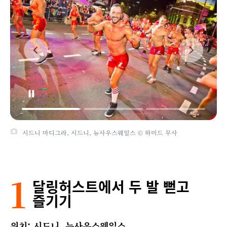
시드니 마디그라, 시드니, 뉴사우스웨일스 © 하미드 무사
서리 힐즈, 시드니, 뉴사우스웨일스 © 시티 오브 시드니/캐더린
그리피스
1
달링허스트에서 두 발 뻗고
즐기기
위치: 시드니, 뉴사우스웨일스