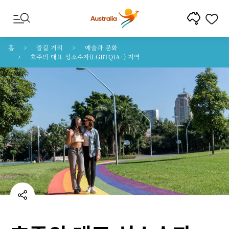
콘텐트로 건너뛰기
꼬리말 내비게이션으로 건너뛰기
홈
즐길 거리
예술과 문화
호주의 대표 성소수자(LGBTQIA+) 지역