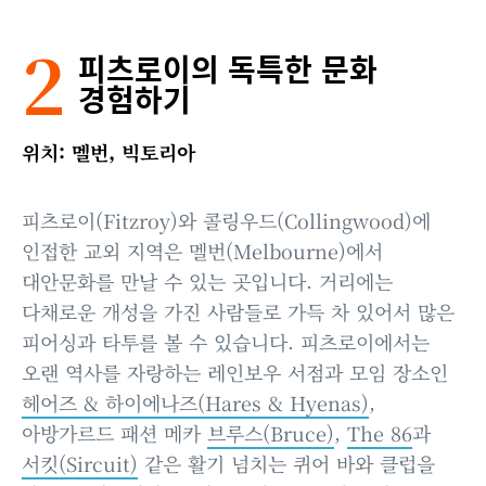
2
피츠로이의 독특한 문화
경험하기
위치: 멜번, 빅토리아
피츠로이(Fitzroy)와 콜링우드(Collingwood)에
인접한 교외 지역은 멜번(Melbourne)에서
대안문화를 만날 수 있는 곳입니다. 거리에는
다채로운 개성을 가진 사람들로 가득 차 있어서 많은
피어싱과 타투를 볼 수 있습니다. 피츠로이에서는
오랜 역사를 자랑하는 레인보우 서점과 모임 장소인
헤어즈 & 하이에나즈(Hares & Hyenas)
,
아방가르드 패션 메카
브루스(Bruce)
,
The 86
과
서킷(Sircuit)
같은 활기 넘치는 퀴어 바와 클럽을