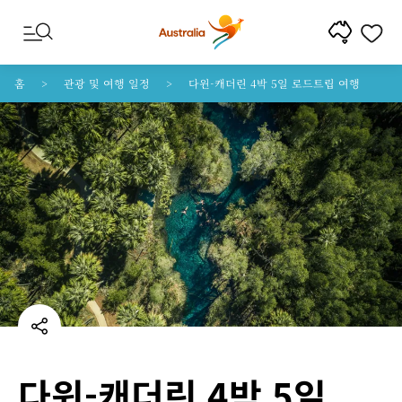
콘텐트로 건너뛰기
꼬리말 내비게이션으로 건너뛰기
홈
관광 및 여행 일정
다윈-캐더린 4박 5일 로드트립 여행
다윈‑캐더린 4박 5일