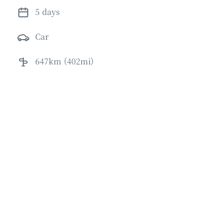
5 days
car
647km (402mi)