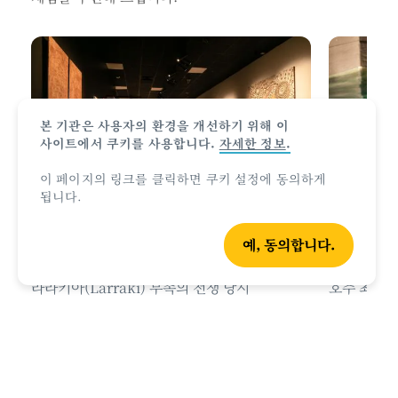
본 기관은 사용자의 환경을 개선하기 위해 이
사이트에서 쿠키를 사용합니다.
자세한 정보
.
이 페이지의 링크를 클릭하면 쿠키 설정에 동의하게
됩니다.
예, 동의합니다.
다윈의 박물관 탐방하기
바다악어와
라라키아(Larraki) 부족의 전쟁 당시
호주 최대의
이야기부터 사이클론 이야기에 이르기까지,
크로코사우르스
다윈은 과거, 현재 할 것 없이 흥미진진한
방문해 보세
이야기로 가득합니다. 다윈의 다양한
박물관과
거대한 파충
극장, 미술관
을 통해 이 도시의 역사 속으로
있는 케이지 