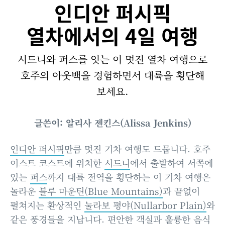
인디안 퍼시픽
열차에서의 4일 여행
시드니와 퍼스를 잇는 이 멋진 열차 여행으로
호주의 아웃백을 경험하면서 대륙을 횡단해
보세요.
글쓴이: 알리사 젠킨스(Alissa Jenkins)
인디안 퍼시픽
만큼 멋진 기차 여행도 드뭅니다. 호주
이스트 코스트에 위치한
시드니
에서 출발하여 서쪽에
있는
퍼스
까지 대륙 전역을 횡단하는 이 기차 여행은
놀라운
블루 마운틴(Blue Mountains)
과 끝없이
펼쳐지는 환상적인
눌라보 평야(Nullarbor Plain)
와
같은 풍경들을 지납니다. 편안한 객실과 훌륭한 음식