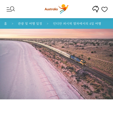
콘텐트로 건너뛰기
꼬리말 내비게이션으로 건너뛰기
홈
관광 및 여행 일정
인디안 퍼시픽 열차에서의 4일 여행