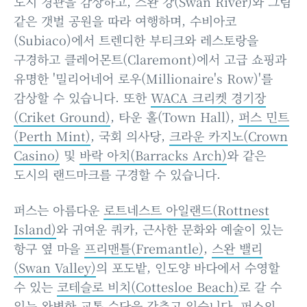
도시 경관을 감상하고, 스완 강(Swan River)와 그림
같은 갯벌 공원을 따라 여행하며, 수비아코
(Subiaco)에서 트렌디한 부티크와 레스토랑을
구경하고 클레어몬트(Claremont)에서 고급 쇼핑과
유명한 '밀리어네어 로우(Millionaire's Row)'를
감상할 수 있습니다. 또한
WACA 크리켓 경기장
(Criket Ground)
, 타운 홀(Town Hall),
퍼스 민트
(Perth Mint)
, 국회 의사당,
크라운 카지노(Crown
Casino)
및
바락 아치(Barracks Arch)
와 같은
도시의 랜드마크를 구경할 수 있습니다.
퍼스는 아름다운
로트네스트 아일랜드(Rottnest
Island)
와 귀여운 쿼카, 근사한 문화와 예술이 있는
항구 옆 마을
프리맨틀(Fremantle)
,
스완 밸리
(Swan Valley)
의 포도밭, 인도양 바다에서 수영할
수 있는
코테슬로 비치(Cottesloe Beach)
로 갈 수
있는 완벽한 교통 수단을 갖추고 있습니다. 퍼스의