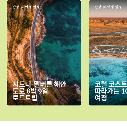
관광 및 여행 일정
관광 및 여행 일정
시드니‑멜버른 해안
코럴 코스
도로 8박 9일
따라가는 1
로드트립
여정