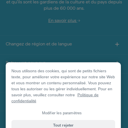
et qu'ils sont les gardiens de la culture et du pays depuis
plus de 60 000 ans.
En savoir plus
Changez de région et de langue
Retrouvez-nous sur
Nous utilisons des cookies, qui sont de petits fichiers
texte, pour améliorer votre expérience sur notre site Web
À propos de ce site
et vous montrer un contenu personnalisé. Vous pouvez
tous les autoriser ou les gérer individuellement. Pour en
savoir plus, veuillez consulter notre
Politique de
Autres sites
confidentialité
Modifier les paramètres
Clause de non-responsabilité concernant les
Tout rejeter
produits