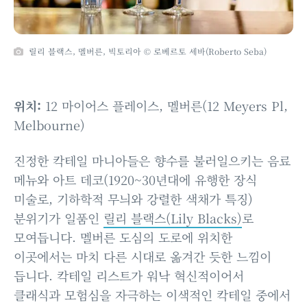
릴리 블랙스, 멜버른, 빅토리아 © 로베르토 세바(Roberto Seba)
위치:
12 마이어스 플레이스, 멜버른(12 Meyers Pl,
Melbourne)
진정한 칵테일 마니아들은 향수를 불러일으키는 음료
메뉴와 아트 데코(1920~30년대에 유행한 장식
미술로, 기하학적 무늬와 강렬한 색채가 특징)
분위기가 일품인
릴리 블랙스(Lily Blacks)
로
모여듭니다. 멜버른 도심의 도로에 위치한
이곳에서는 마치 다른 시대로 옮겨간 듯한 느낌이
듭니다. 칵테일 리스트가 워낙 혁신적이어서
클래식과 모험심을 자극하는 이색적인 칵테일 중에서