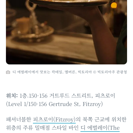
디 에벌레이에서 맛보는 칵테일, 멜버른, 빅토리아 © 빅토리아주 관광청
위치:
1층.150-156 거트루드 스트리트, 피츠로이
(Level 1/150-156 Gertrude St, Fitzroy)
패셔너블한
피츠로이(Fitzroy)
의 북쪽 근교에 위치한
위층의 주류 밀매점 스타일 바인
디 에벌레이(The