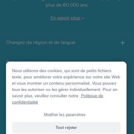
plus de 60 000 ans.
En savoir plus
Changez de région et de langue
Retrouvez-nous sur
Nous utilisons des cookies, qui sont de petits fichiers
texte, pour améliorer votre expérience sur notre site Web
À propos de ce site
et vous montrer un contenu personnalisé. Vous pouvez
tous les autoriser ou les gérer individuellement. Pour en
savoir plus, veuillez consulter notre
Politique de
Autres sites
confidentialité
Modifier les paramètres
Clause de non-responsabilité concernant les
Tout rejeter
produits