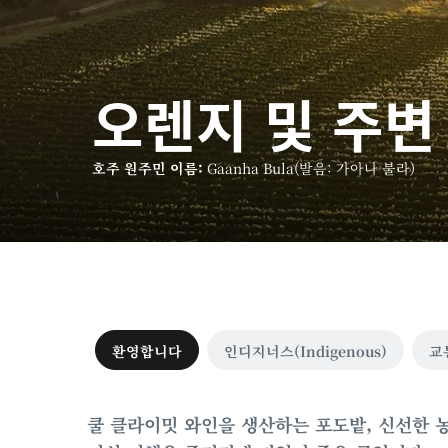
오렌지 및 주변
호주 원주민 이름:
Gaanha Bula(발음: 가아나 불라)
환영합니다
인디지너스(Indigenous)
교
쿨 클라이밋 와인을 생산하는 포도밭, 신선한 