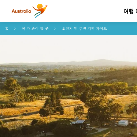
여행
콘텐트로 건너뛰기
꼬리말 내비게이션으로 건너뛰기
홈
꼭 가 봐야 할 곳
오렌지 및 주변 지역 가이드