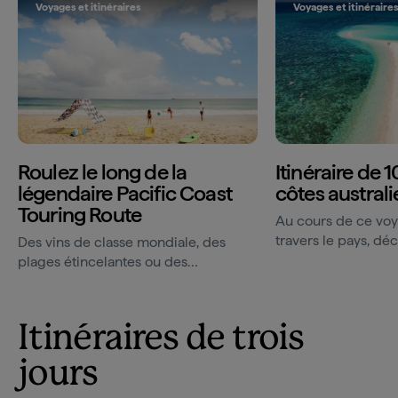
Voyages et itinéraires
Voyages et itinéraire
Roulez le long de la
Itinéraire de 1
légendaire Pacific Coast
côtes austral
Touring Route
Au cours de ce voy
travers le pays, dé
Des vins de classe mondiale, des
célèbres merveilles
plages étincelantes ou des
australiennes.
randonnées dans des forêts
tropicales ancestrales : la légendaire
côte...
Itinéraires de trois
jours