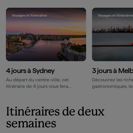
Voyages et itinéraires
Voyages et itinéraire
4 jours à Sydney
3 jours à Mel
Au départ du centre-ville, cet
Découvrez les rich
itinéraire de 4 jours vous fera
gastronomiques, le
découvrir les banlieues
légende, les salles
incontournables de Sydney, ses
animées et le patri
plages...
de...
Itinéraires de deux
semaines