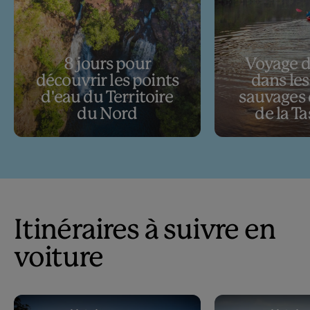
8 jours pour
Voyage d
découvrir les points
dans les
d'eau du Territoire
sauvages 
du Nord
de la T
Itinéraires à suivre en
voiture