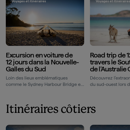
Voyages et itinéraires
Voyages et itinéraire
Excursion en voiture de
Road trip de 1
12 jours dans la Nouvelle-
travers le So
Galles du Sud
de l'Australie
Loin des lieux emblématiques
Découvrez l'extrao
comme le Sydney Harbour Bridge et
du sud-ouest lors d
Bondi Beach, découvrez des
exceptionnel.
domaines viticoles de renommée
mondiale,...
Itinéraires côtiers