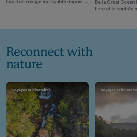
lors d'un voyage incroyable depuis la
De la Great Ocean R
sublime baie de Sydney jusqu'aux
flore et la contrée
sables rouges d'Uluru...
passant par l'art r
la splendeur de la...
Reconnect with
nature
Voyages et itinéraires
Voyages et itinérair