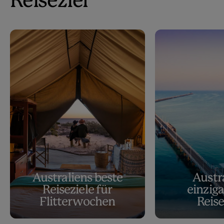
Reiseziel
Australiens beste
Austr
Reiseziele für
einziga
Flitterwochen
Reise