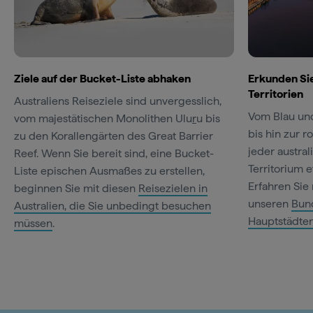
Ziele auf der Bucket-Liste abhaken
Erkunden Si
Territorien
Australiens Reiseziele sind unvergesslich,
Vom Blau und
vom majestätischen Monolithen Ulu
r
u bis
bis hin zur 
zu den Korallengärten des Great Barrier
jeder austra
Reef. Wenn Sie bereit sind, eine Bucket-
Territorium 
Liste epischen Ausmaßes zu erstellen,
Erfahren Sie
beginnen Sie mit diesen
Reisezielen in
unseren
Bund
Australien, die Sie unbedingt besuchen
Hauptstädte
müssen
.