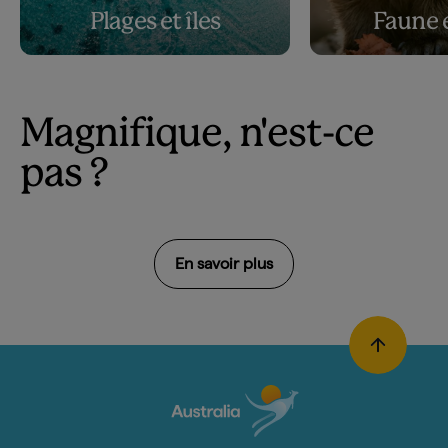
Plages et îles
Faune e
Magnifique, n'est-ce
pas ?
En savoir plus