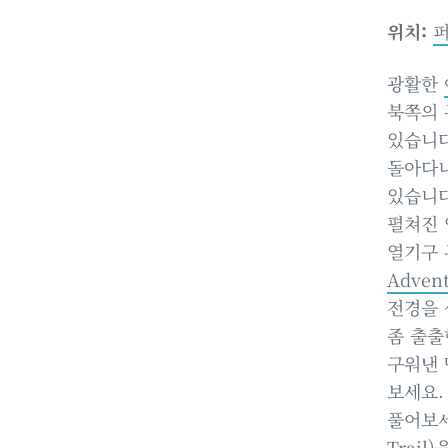
위치:
광활한
북쪽의 
있습니다
돌아다니
있습니다
펼쳐진 
열기구 
Advent
전경을 
좀 출출
구워낸 
보세요.
풀어보세
Trail)