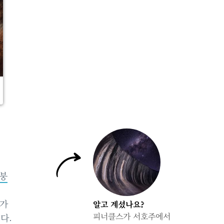
붕
)가
알고 계셨나요?
피너클스가 서호주에서
다.