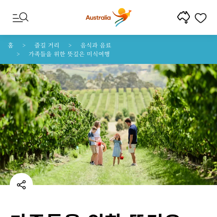
콘텐트로 건너뛰기
꼬리말 내비게이션으로 건너뛰기
홈
즐길 거리
음식과 음료
가족들을 위한 뜻깊은 미식여행