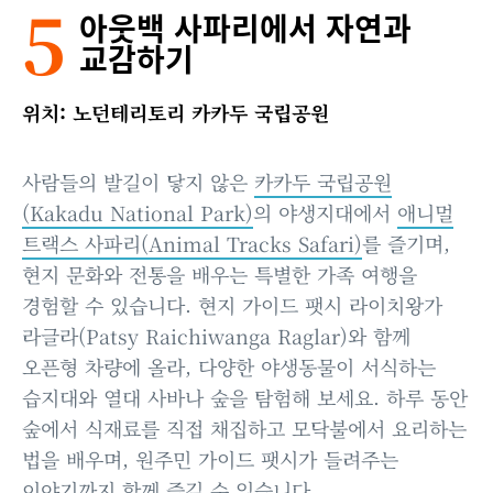
5
아웃백 사파리에서 자연과
교감하기
위치: 노던테리토리 카카두 국립공원
사람들의 발길이 닿지 않은
카카두 국립공원
(Kakadu National Park)
의 야생지대에서
애니멀
트랙스 사파리(Animal Tracks Safari)
를 즐기며,
현지 문화와 전통을 배우는 특별한 가족 여행을
경험할 수 있습니다. 현지 가이드 팻시 라이치왕가
라글라(Patsy Raichiwanga Raglar)와 함께
오픈형 차량에 올라, 다양한 야생동물이 서식하는
습지대와 열대 사바나 숲을 탐험해 보세요. 하루 동안
숲에서 식재료를 직접 채집하고 모닥불에서 요리하는
법을 배우며, 원주민 가이드 팻시가 들려주는
이야기까지 함께 즐길 수 있습니다.