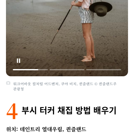
워크어바웃 컬처럴 어드벤처, 쿠야 비치, 퀸즐랜드 © 퀸즐랜드주
관광청
4
부시 터커 채집 방법 배우기
위치: 데인트리 열대우림, 퀸즐랜드