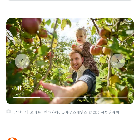
글렌버니 오차드, 일라와라, 뉴사우스웨일스 © 호주정부관광청