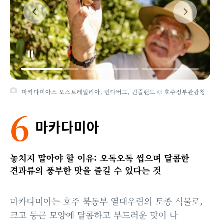
마카다미아스 오스트레일리아, 번다버그, 퀸즐랜드 © 호주정부관광청
6
마카다미아
놓치지 말아야 할 이유: 오독오독 씹으며 달콤한
견과류의 풍부한 맛을 즐길 수 있다는 것
마카다미아는 호주 북동부 열대우림의 토종 식물로,
크고 둥근 모양에 달콤하고 부드러운 맛이 나