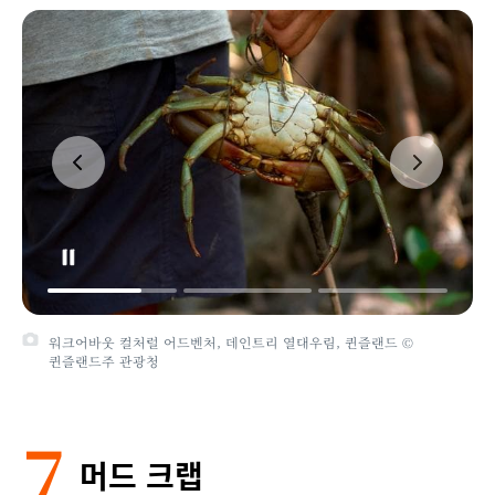
워크어바웃 컬처럴 어드벤처, 데인트리 열대우림, 퀸즐랜드 ©
퀸즐랜드주 관광청
7
머드 크랩