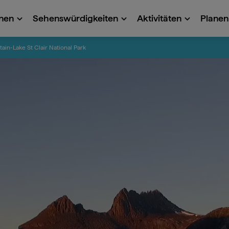
onen
Sehenswürdigkeiten
Aktivitäten
Planen 
ain-Lake St Clair National Park