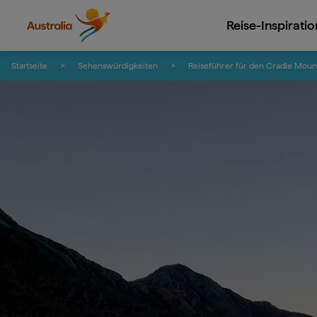
Reise-Inspirati
Zum Inhalt springen
Zur Fußzeilen-Navigation springen
Startseite
Sehenswürdigkeiten
Reiseführer für den Cradle Mount