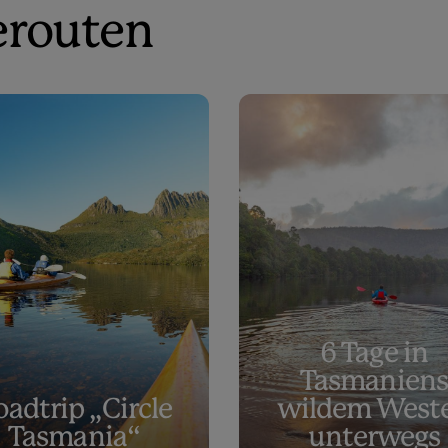
erouten
6 Tage in
Tasmaniens
oadtrip „Circle
wildem West
Tasmania“
unterwegs