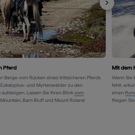
m Pferd
Mit dem 
er Berge vom Rücken eines trittsicheren Pferds
Wenn Sie 
e Eukalyptus- und Myrtenwälder zu den
fehlt, erk
aufsteigen. Lassen Sie Ihren Blick
vom
einen
Rund
Mountain, Barn Bluff und Mount Roland
fliegen Si