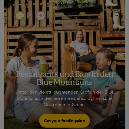
Restaurants und Bars in den
Blue Mountains
Hinter den violett leuchtenden Gipfeln der Blue
Mountains finden Sie eine ebenso dynamische
Gastronomie-Szene.
Get your foodie guide