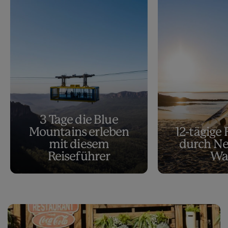
3 Tage die Blue
Mountains erleben
12-tägige
mit diesem
durch N
Reiseführer
Wa