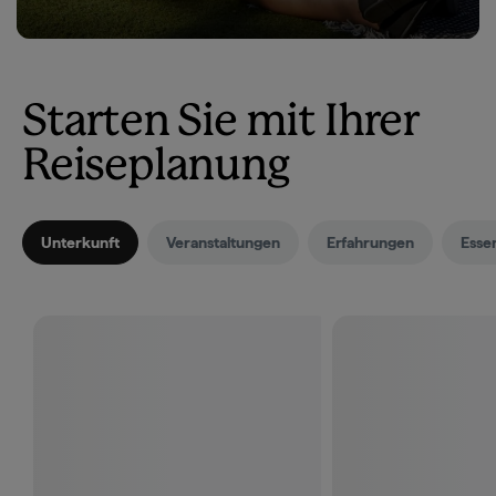
Starten Sie mit Ihrer
Reiseplanung
Unterkunft
Veranstaltungen
Erfahrungen
Esse