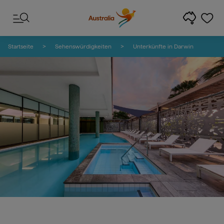
Zum Inhalt springen
Zur Fußzeilen-Navigation springen
Startseite
Sehenswürdigkeiten
Unterkünfte in Darwin