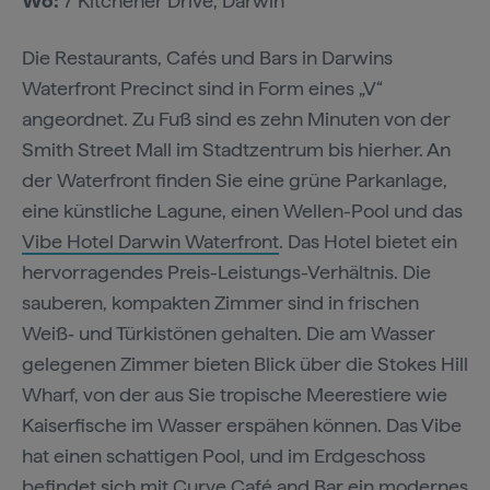
Wo:
7 Kitchener Drive, Darwin
Die Restaurants, Cafés und Bars in Darwins
Waterfront Precinct sind in Form eines „V“
angeordnet. Zu Fuß sind es zehn Minuten von der
Smith Street Mall im Stadtzentrum bis hierher. An
der Waterfront finden Sie eine grüne Parkanlage,
eine künstliche Lagune, einen Wellen-Pool und das
Vibe Hotel Darwin Waterfront
. Das Hotel bietet ein
hervorragendes Preis-Leistungs-Verhältnis. Die
sauberen, kompakten Zimmer sind in frischen
Weiß‑ und Türkistönen gehalten. Die am Wasser
gelegenen Zimmer bieten Blick über die Stokes Hill
Wharf, von der aus Sie tropische Meerestiere wie
Kaiserfische im Wasser erspähen können. Das Vibe
hat einen schattigen Pool, und im Erdgeschoss
befindet sich mit
Curve Café and Bar
ein modernes