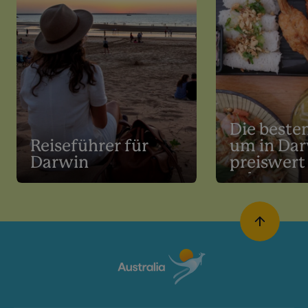
Die besten
Reiseführer für
um in Da
Darwin
preiswert
gehen