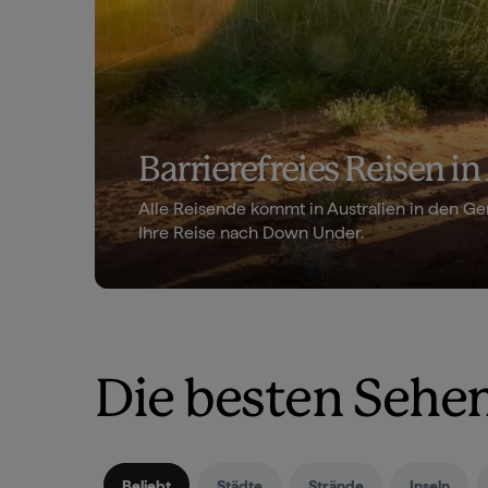
Barrierefreies Reisen in
Alle Reisende kommt in Australien in den Ge
Ihre Reise nach Down Under.
Die besten Sehe
Beliebt
Städte
Strände
Inseln