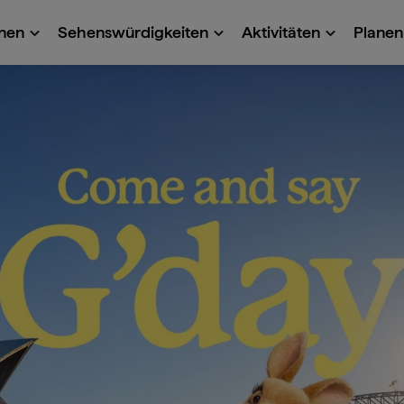
onen
Sehenswürdigkeiten
Aktivitäten
Planen 
ach Down Under un