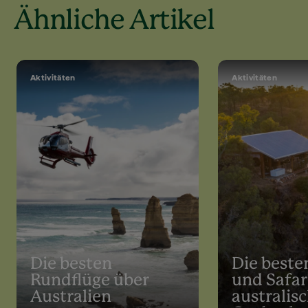
Ähnliche Artikel
Aktivitäten
Aktivitäten
Die besten
Die best
Rundflüge über
und Safar
Australien
australis