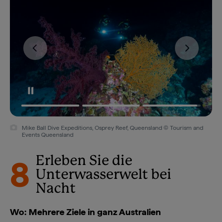
Fluoro-Tauchen, Divers Den © Entrada Travel Group
Mike Ball Dive Expeditions, Osprey Reef, Queensland © Tourism and
Events Queensland
8
Erleben Sie die
Unterwasserwelt bei
Nacht
Wo: Mehrere Ziele in ganz Australien