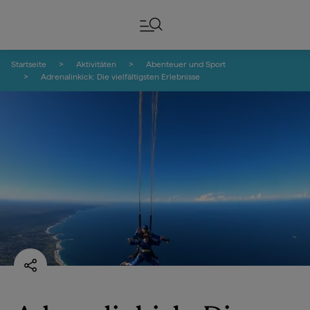
Zum Inhalt springen
Zur Fußzeilen-Navigation springen
Startseite
Aktivitäten
Abenteuer und Sport
Adrenalinkick: Die vielfältigsten Erlebnisse