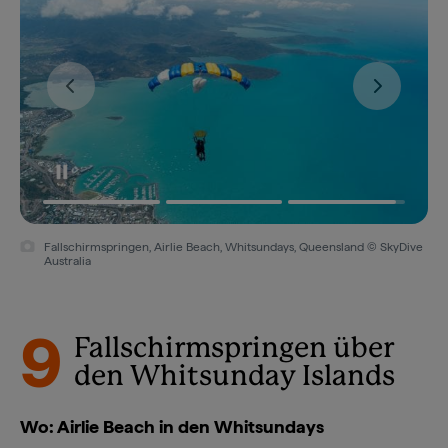
Fallschirmspringen, Airlie Beach, Whitsundays, Queensland © SkyDive
Fallschirmspringen, Airlie Beach, Whitsundays, Queensland © SkyDive
Australia
Australia
9
Fallschirmspringen über
den Whitsunday Islands
Wo: Airlie Beach in den Whitsundays