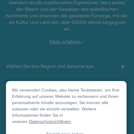
Islanders als die traditionellen Eigentümer des Landes,
der Meere und der Gewässer des australischen
Kontinents und erkennen die geleistete Fürsorge, mit der
sie Kultur und Land seit über 60.000 Jahren begegnen
an.
Mehr erfahren
Wählen Sie Ihre Region und Sprache aus
Sie finden uns auf
Wir verwenden Cookies, also kleine Textdateien, um Ihre
Erfahrung auf unserer Website zu verbessern und Ihnen
personalisierte Inhalte anzuzeigen. Sie können alle
Über diese Seite
zulassen oder sie einzeln verwalten. Weitere
Informationen finden Sie in
unseren
Datenschutzrichtlinien.
Weitere Informationen