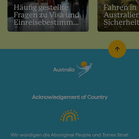
Häufig gestellte
Fahren in
Fragen zu Visa und
Australie
Einreisebestimmungen
Sicherhei
für Australien
Bestimm
auf der S
Acknowledgement of Country
Wir würdigen die Aboriginal People und Torres Strait