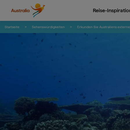
Reise-Inspirati
Zum Inhalt springen
Zur Fußzeilen-Navigation springen
Startseite
Sehenswürdigkeiten
Erkunden Sie Australiens externe