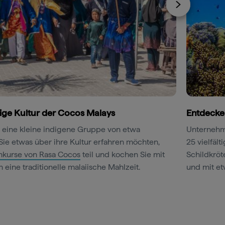
tige Kultur der Cocos Malays
Entdecken
 eine kleine indigene Gruppe von etwa
Unternehm
ie etwas über ihre Kultur erfahren möchten,
25 vielfäl
hkurse von Rasa Cocos
teil und kochen Sie mit
Schildkröt
 eine traditionelle malaiische Mahlzeit.
und mit e