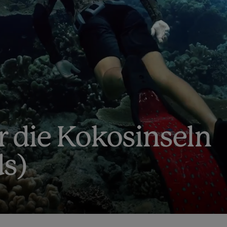
r die Kokosinseln
ds)