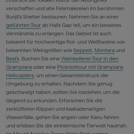
verschaffen und alte Felsmalereien im berühmten
Bunjil's Shelter bestaunen. Nehmen Sie an einer
geführten Tour
ab Halls Gap teil, um ein besseres
Verständnis zu erlangen. Das Gebiet ist auch
bekannt für hochwertige Rot- und Weißweine von
bekannten Weingrößen wie
Seppelt
,
Montara
und
Best's
. Buchen Sie eine
Weinkellerei-Tour in den
Grampians
oder eine
Picknicktour mit Grampians
Helicopters
, um einen Gesamteindruck der
Umgebung zu erhalten. Nachdem Sie genug
geschwelgt haben, sollten Sie losziehen, um die
Gegend zu erkunden. Erforschen Sie die
zerklüfteten Klippen und kaskadenartigen
Wasserfälle, gehen Sie angeln oder Kanu fahren
und erleben Sie die einheimische Tierwelt hautnah.
Im Mount Arapiles-Tooan State Park warten