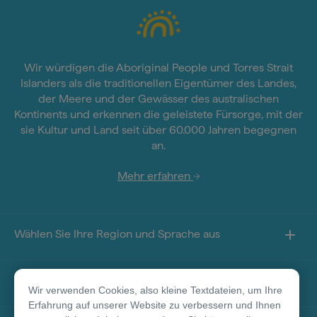
Wir würdigen die Aboriginal People und Torres Strait
Islanders als die traditionellen Eigentümer des Landes,
der Meere und der Gewässer des australischen
Kontinents und erkennen die geleistete Fürsorge, mit der
sie Kultur und Land seit über 60.000 Jahren begegnen
an.
Mehr erfahren
Wählen Sie Ihre Region und Sprache aus
Sie finden uns auf
Wir verwenden Cookies, also kleine Textdateien, um Ihre
Erfahrung auf unserer Website zu verbessern und Ihnen