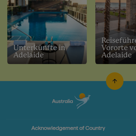
Reiseführe
Unterkünfte in
Vororte v
Adelaide
Adelaide
Acknowledgement of Country