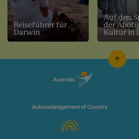
Auf den S
Reiseführer für
der Abori
Darwin
Kultur in
Acknowledgement of Country