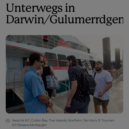
Unterwegs in
Darwin/Gulumerrdgen
SeaLink NT, Cullen Bay, Tiwi Islands, Northern Territory © Tourism
NT/Shaana McNaught