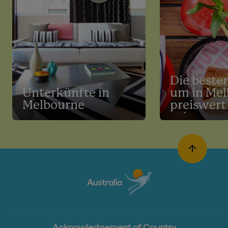
Die besten
Unterkünfte in
um in Me
Melbourne
preiswert
gehen
Acknowledgement of Country