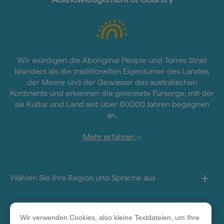
Wir würdigen die Aboriginal People und Torres Strait
Islanders als die traditionellen Eigentümer des Landes,
der Meere und der Gewässer des australischen
Kontinents und erkennen die geleistete Fürsorge, mit der
sie Kultur und Land seit über 60.000 Jahren begegnen
an.
Mehr erfahren
Wählen Sie Ihre Region und Sprache aus
Sie finden uns auf
Wir verwenden Cookies, also kleine Textdateien, um Ihre