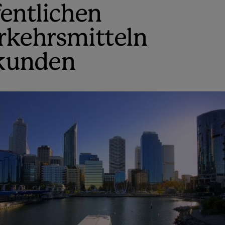
fentlichen
rkehrsmitteln
kunden