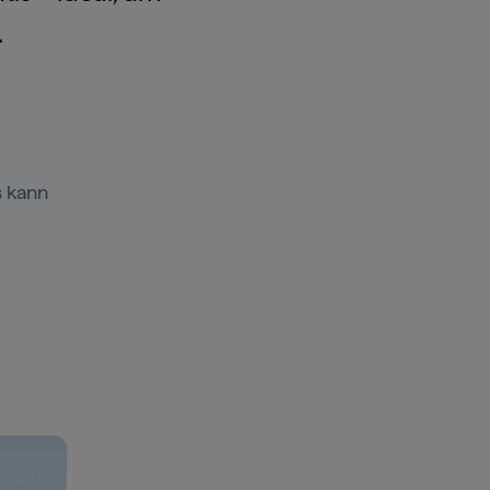
.
s kann