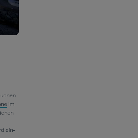
esuchen
one
im
tionen
rd ein-