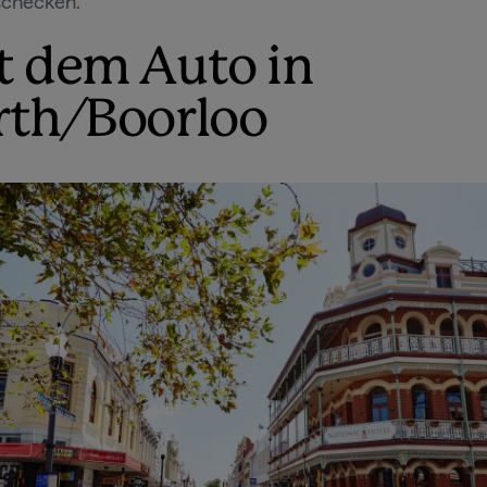
schecken.
t dem Auto in
rth/Boorloo