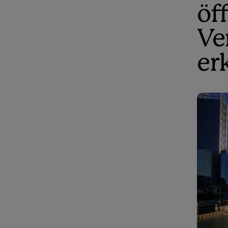
öf
Ve
er