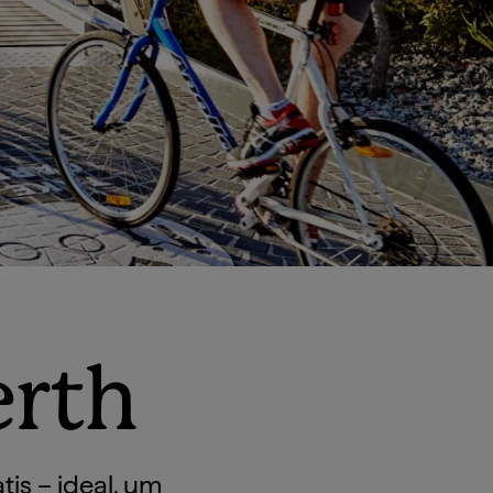
erth
tis – ideal, um