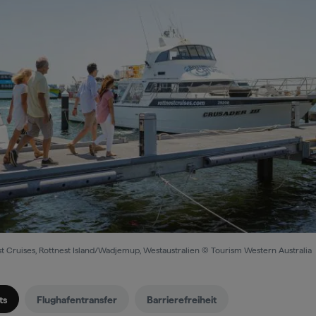
st Cruises, Rottnest Island/Wadjemup, Westaustralien © Tourism Western Australia
ts
Flughafentransfer
Barrierefreiheit