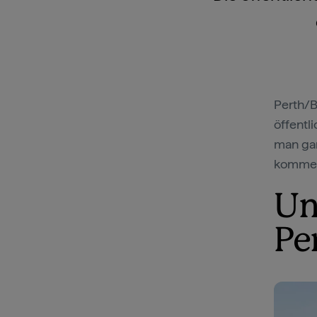
Perth/B
öffentl
man gan
kommen 
Un
Pe