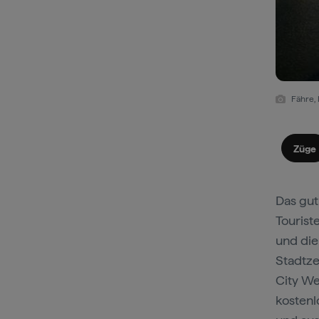
Fähre, 
Züge
Das gut
Tourist
und die
Stadtze
City We
kostenl