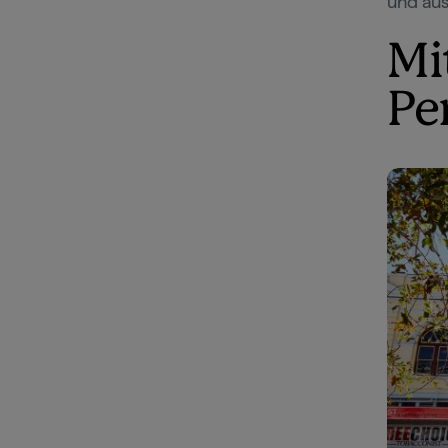
und au
Mi
Pe