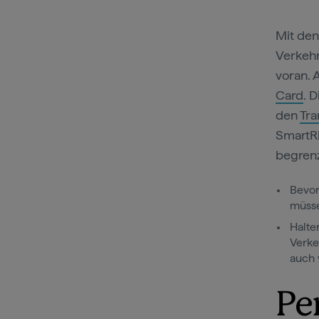
Mit den
Verkehr
voran. 
Card
. 
den
Tra
SmartRi
begrenz
Bevor
müsse
Halte
Verke
auch 
Pe