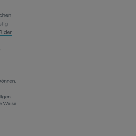
ichen
stig
Rider
e
 können,
ligen
se Weise