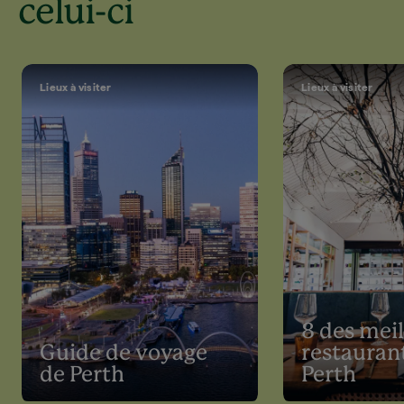
celui-ci
Lieux à visiter
Lieux à visiter
8 des meil
Guide de voyage
restauran
de Perth
Perth