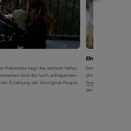
Eine Fahrt im stei
on Katoomba liegt das Jamison Valley
Der steilste Personen
 übersehen sind die hoch aufragenden
die erhöhten Holzweg
 der Erzählung der Aboriginal People,
Scenic World
. Fahre
den gläsernen Sceni