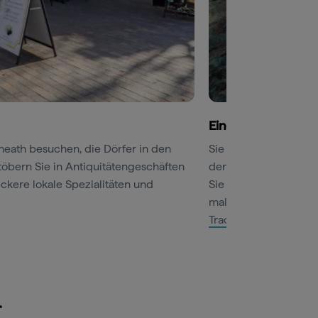
Eine spektakuläre 
heath besuchen, die Dörfer in den
Sie sind schwindelfre
öbern Sie in Antiquitätengeschäften
der einen atemberaub
ckere lokale Spezialitäten und
Sie erreichen den Aus
malerische Landschaf
Track
auf der Klippe.
r