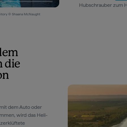
Hubschrauber zum He
rritory © Shaana McNaught
 dem
 die
on
 mit dem Auto oder
mmen, wird das Heli-
zerklüftete