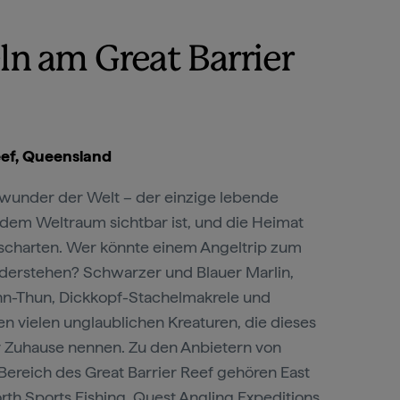
n am Great Barrier
eef, Queensland
urwunder der Welt – der einzige lebende
dem Weltraum sichtbar ist, und die Heimat
ischarten. Wer könnte einem Angeltrip zum
derstehen? Schwarzer und Blauer Marlin,
hn-Thun, Dickkopf-Stachelmakrele und
 vielen unglaublichen Kreaturen, die dieses
r Zuhause nennen. Zu den Anbietern von
ereich des Great Barrier Reef gehören East
rth Sports Fishing
, Quest Angling Expeditions