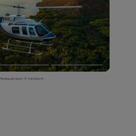
Westaustralien © HeliSpirit