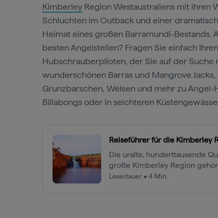
Kimberley
Region Westaustraliens mit ihren 
Schluchten im Outback und einer dramatische
Heimat eines großen Barramundi-Bestands. A
besten Angelstellen? Fragen Sie einfach Ihre
Hubschrauberpiloten, der Sie auf der Suche 
wunderschönen Barras und Mangrove Jacks, 
Grunzbarschen, Welsen und mehr zu Angel-H
Billabongs oder in seichteren Küstengewässer
Reiseführer für die Kimberley 
Die uralte, hunderttausende Q
große Kimberley Region gehör
wertvollsten Wildnisgebieten u
Lesedauer • 4 Min.