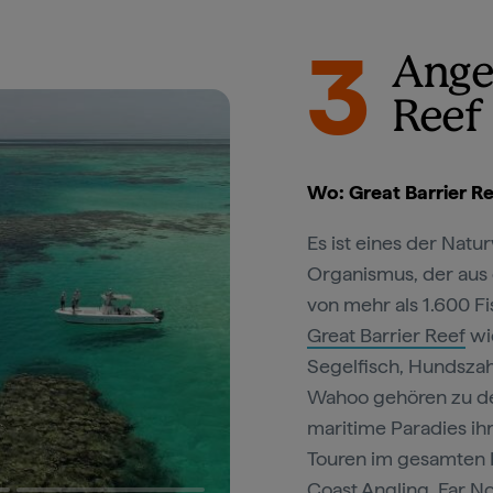
3
Angel
Reef
Wo: Great Barrier R
Es ist eines der Nat
Organismus, der aus 
von mehr als 1.600 F
Great Barrier Reef
wi
Segelfisch, Hundsza
Wahoo gehören zu den
maritime Paradies ih
Touren im gesamten B
Coast Angling,
Far No