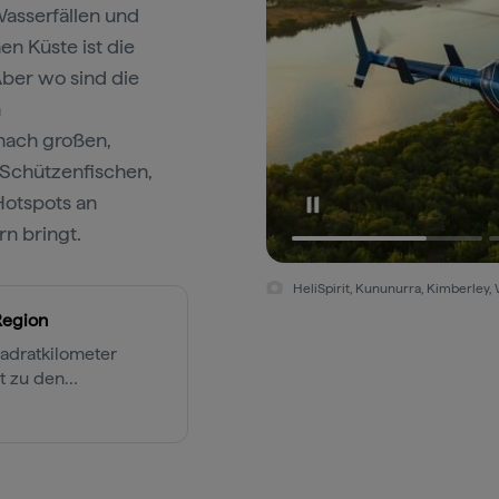
Wasserfällen und
n Küste ist die
ber wo sind die
n
nach großen,
Schützenfischen,
otspots an
n bringt.
HeliSpirit, Kununurra, Kimberley, 
Region
uadratkilometer
t zu den
nserer Erde.