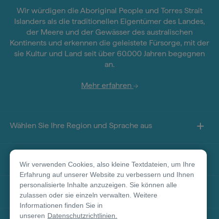
Wir würdigen die Aboriginal People und Torres Strait
Islanders als die traditionellen Eigentümer des Landes,
der Meere und der Gewässer des australischen
Kontinents und erkennen die geleistete Fürsorge, mit der
sie Kultur und Land seit über 60.000 Jahren begegnen
an.
Mehr erfahren
Wählen Sie Ihre Region und Sprache aus
Sie finden uns auf
Wir verwenden Cookies, also kleine Textdateien, um Ihre
Erfahrung auf unserer Website zu verbessern und Ihnen
personalisierte Inhalte anzuzeigen. Sie können alle
Über diese Seite
zulassen oder sie einzeln verwalten. Weitere
Informationen finden Sie in
unseren
Datenschutzrichtlinien.