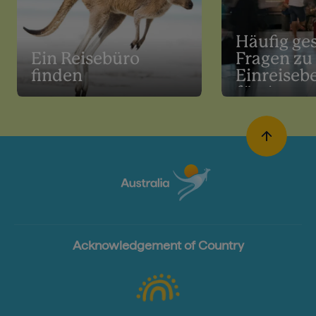
Häufig ges
Ein Reisebüro
Fragen zu
finden
Einreise
für Austra
Acknowledgement of Country