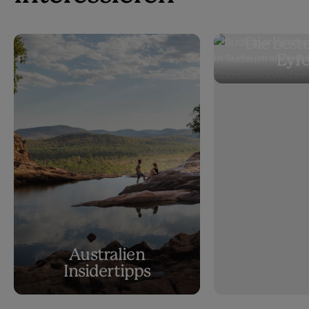
Die beste
Eyre
Australien
Insidertipps