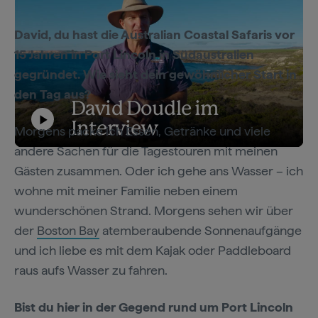
David, du hast die Australian Coastal Safaris vor
15 Jahren in Port Lincoln in Südaustralien
gegründet. Wie sieht dein gewöhnlicher Start in
den Tag aus?
David Doudle im
Interview
Morgens packe ich Essen, Getränke und viele
Play
andere Sachen für die Tagestouren mit meinen
David Doudle im Interview
Gästen zusammen. Oder ich gehe ans Wasser – ich
wohne mit meiner Familie neben einem
Video
wunderschönen Strand. Morgens sehen wir über
der
Boston Bay
atemberaubende Sonnenaufgänge
und ich liebe es mit dem Kajak oder Paddleboard
raus aufs Wasser zu fahren.
Bist du hier in der Gegend rund um Port Lincoln