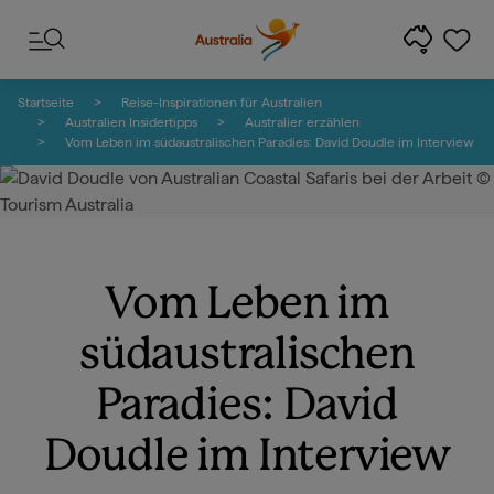
Zum Inhalt springen
Zur Fußzeilen-Navigation springen
Startseite
Reise-Inspirationen für Australien
Australien Insidertipps
Australier erzählen
Vom Leben im südaustralischen Paradies: David Doudle im Interview
Vom Leben im
südaustralischen
Paradies: David
Doudle im Interview