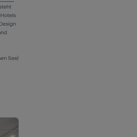
steht
 Hotels
 Design
and
nen See)