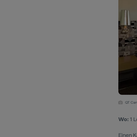
QT Canb
Wo:
1 L
Einen K