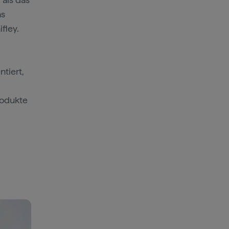
as
fley.
tiert,
rodukte