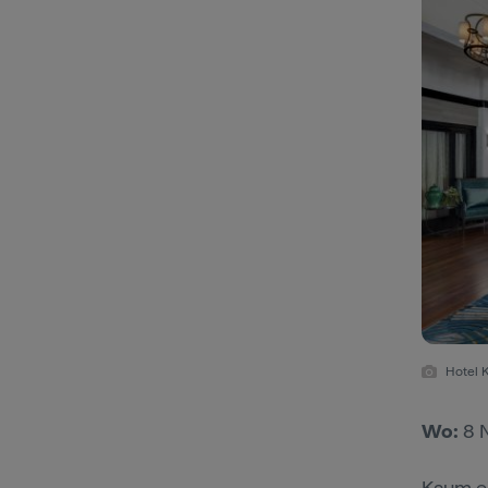
Hotel K
Wo:
8 N
Kaum ei