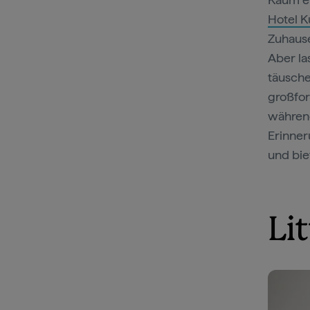
Hotel K
Zuhause
Aber la
täusche
großfor
während
Erinner
und bie
Li