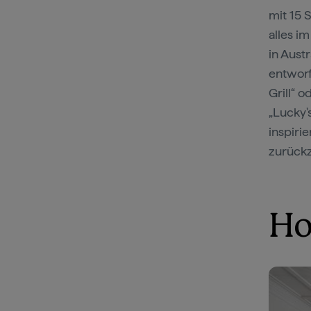
mit 15 
alles i
in Austr
entworf
Grill“ 
„Lucky'
inspiri
zurück
Ho