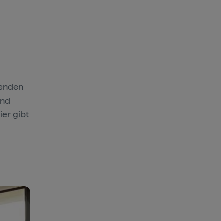
renden
und
ier gibt