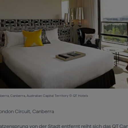
erra, Canberra, Australian Capital Territory © QT Hotels
ondon Circuit, Canberra
atzensprung von der Stadt entfernt reiht sich das
QT Can