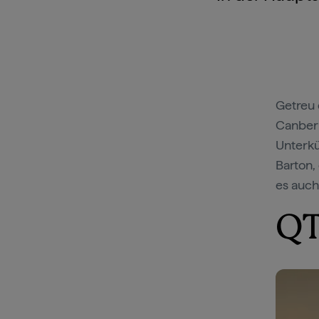
Getreu 
Canberr
Unterkü
Barton,
es auch
QT