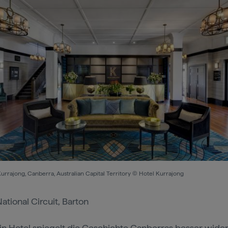
urrajong, Canberra, Australian Capital Territory © Hotel Kurrajong
ational Circuit, Barton
n Hotel spiegelt die Geschichte Canberras besser wider