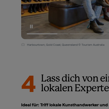
Harbourtown, Gold Coast, Queensland © Tourism Australia
4
Lass dich von e
lokalen Expert
Ideal für: Triff lokale Kunsthandwerker un