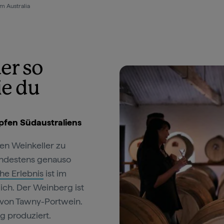
tralia
er so
ie du
opfen Südaustraliens
nen Weinkeller zu
indestens genauso
e Erlebnis
ist im
ch. Der Weinberg ist
n von Tawny-Portwein.
g produziert.