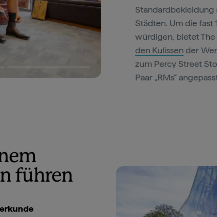
Standardbekleidung s
Städten. Um die fast
würdigen, bietet The 
den Kulissen
der Werk
zum Percy Street Sto
Paar „RMs“ angepasst
inem
en führen
d erkunde