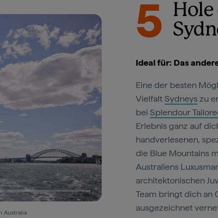
5
Hole 
Sydn
Ideal für: Das ande
Eine der besten Mögli
Vielfalt
Sydneys
zu en
bei
Splendour Tailore
Erlebnis ganz auf di
handverlesenen, spez
die Blue Mountains 
Australiens Luxusmar
architektonischen Ju
Team bringt dich an O
ausgezeichnet vernet
 Australia