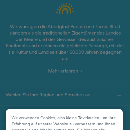
Wir würdigen die Aboriginal People und Torres Strait
Islanders als die traditionellen Eigentümer des Landes,
der Meere und der Gewässer des australischen
Kontinents und erkennen die geleistete Fürsorge, mit der
sie Kultur und Land seit über 60.000 Jahren begegnen
an.
Mehr erfahren
Wählen Sie Ihre Region und Sprache aus
Sie finden uns auf
Wir verwenden Cookies, also kleine Textdateien, um Ihre
Erfahrung auf unserer Website zu verbessern und Ihnen