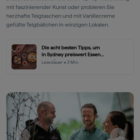
mit faszinierender Kunst oder probieren Sie
herzhafte Teigtaschen und mit Vanillecreme
gefüllte Teigbällchen in winzigen Lokalen.
Die acht besten Tipps, um
in Sydney preiswert Essen
zu gehen
Lesedauer • 3 Min.