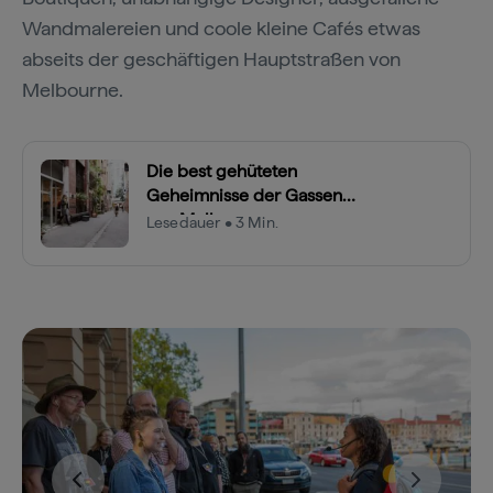
Wandmalereien und coole kleine Cafés etwas
abseits der geschäftigen Hauptstraßen von
Melbourne.
Die best gehüteten
Geheimnisse der Gassen
von Melbourne
Lesedauer • 3 Min.