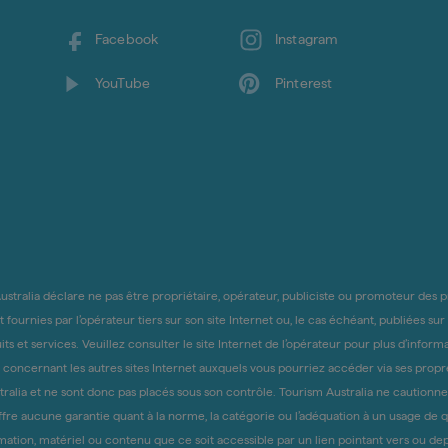
Facebook
Instagram
YouTube
Pinterest
stralia déclare ne pas être propriétaire, opérateur, publiciste ou promoteur des pro
fournies par l’opérateur tiers sur son site Internet ou, le cas échéant, publiées sur
et services. Veuillez consulter le site Internet de l’opérateur pour plus d’informa
 concernant les autres sites Internet auxquels vous pourriez accéder via ses propre
ralia et ne sont donc pas placés sous son contrôle. Tourism Australia ne cautionne e
ffre aucune garantie quant à la norme, la catégorie ou l’adéquation à un usage de q
ation, matériel ou contenu que ce soit accessible par un lien pointant vers ou depu